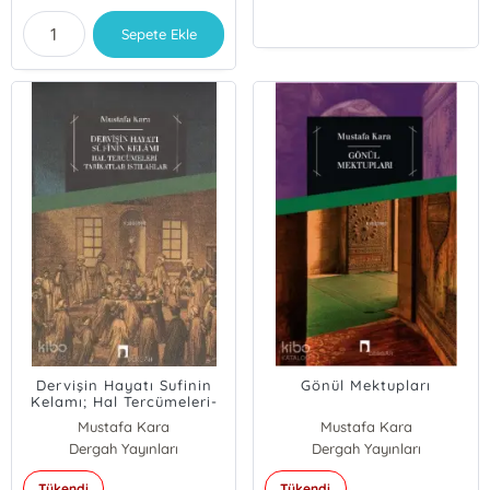
Sepete Ekle
Dervişin Hayatı Sufinin
Gönül Mektupları
Kelamı; Hal Tercümeleri-
tarikatlar-ıstılahlar
Mustafa Kara
Mustafa Kara
Dergah Yayınları
Dergah Yayınları
Tükendi
Tükendi