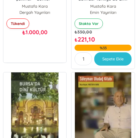
Tekkeler
Hayat
Mustafa Kara
Mustafa Kara
Dergah Yayınları
Emin Yayınları
Tükendi
Stokta Var
1.000,00
₺
₺
330,00
221,10
₺
%33
Sepete Ekle