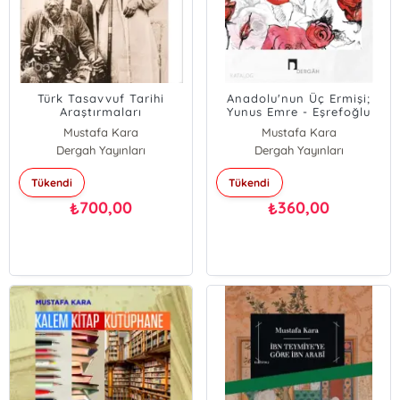
Türk Tasavvuf Tarihi
Anadolu'nun Üç Ermişi;
Araştırmaları
Yunus Emre - Eşrefoğlu
;Tarikatlar/Tekkeler/
Rumi - Niyazi-i Mısri
Mustafa Kara
Mustafa Kara
Şeyhler
Dergah Yayınları
Dergah Yayınları
Tükendi
Tükendi
700,00
360,00
₺
₺