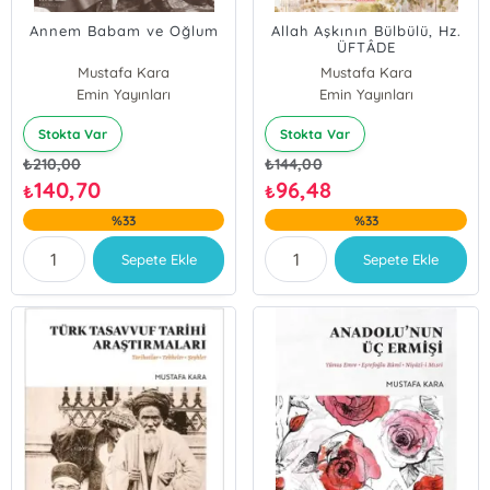
Annem Babam ve Oğlum
Allah Aşkının Bülbülü, Hz.
ÜFTÂDE
Mustafa Kara
Mustafa Kara
Emin Yayınları
Emin Yayınları
Stokta Var
Stokta Var
₺
210,00
₺
144,00
140,70
96,48
₺
₺
%33
%33
Sepete Ekle
Sepete Ekle