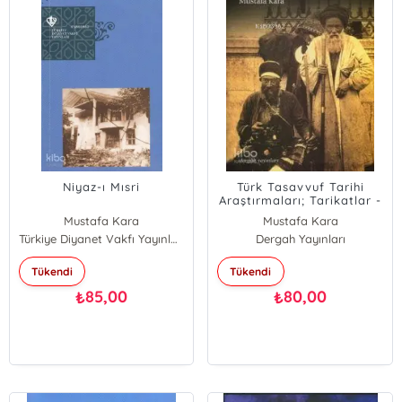
Niyaz-ı Mısri
Türk Tasavvuf Tarihi
Araştırmaları; Tarikatlar -
Tekkeler - Şeyhler
Mustafa Kara
Mustafa Kara
Türkiye Diyanet Vakfı Yayınları
Dergah Yayınları
Tükendi
Tükendi
85,00
80,00
₺
₺