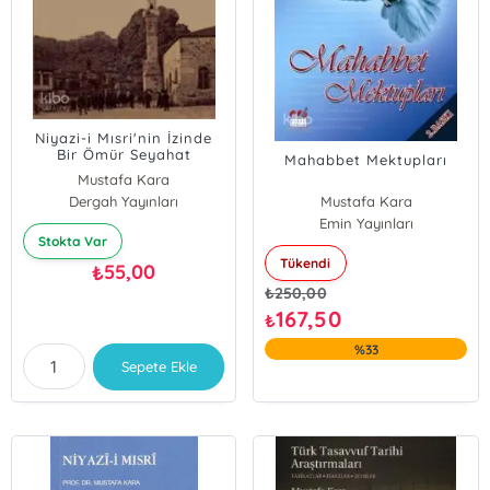
Niyazi-i Mısri'nin İzinde
Bir Ömür Seyahat
Mahabbet Mektupları
Mustafa Kara
Dergah Yayınları
Yusuf Kabakçı
Mustafa Kara
Emin Yayınları
Stokta Var
Tükendi
55,00
₺
₺
250,00
167,50
₺
%33
Sepete Ekle