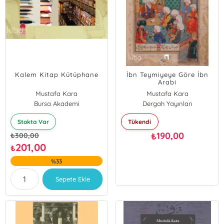
Kalem Kitap Kütüphane
İbn Teymiyeye Göre İbn
Arabi
Mustafa Kara
Mustafa Kara
Bursa Akademi
Dergah Yayınları
Stokta Var
Tükendi
190,00
₺
₺
300,00
201,00
₺
%33
Sepete Ekle