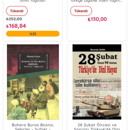
Emin Yayınları
Türkiye Diyanet Vakfı Yayınları
Tükendi
Tükendi
130,00
₺
₺
252,00
168,84
₺
%33
Buhara Bursa Bosna;
28 Şubat Öncesi ve
Şehirler - Sufiler -
Sonrası Türkiye'de Dini