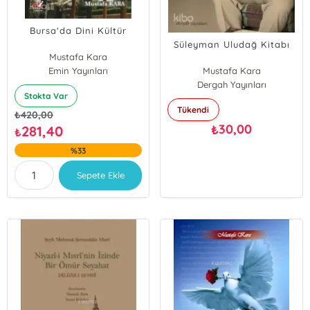
Bursa'da Dini Kültür
Süleyman Uludağ Kitabı
Mustafa Kara
Emin Yayınları
Mustafa Kara
Dergah Yayınları
Stokta Var
Tükendi
₺
420,00
30,00
₺
281,40
₺
%33
Sepete Ekle