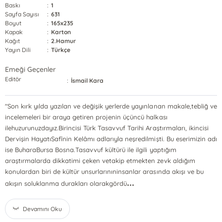
Baskı
:
1
Sayfa Sayısı
:
631
Boyut
:
165x235
Kapak
:
Karton
Kağıt
:
2.Hamur
Yayın Dili
:
Türkçe
Emeği Geçenler
Editör
:
İsmail Kara
"Son kırk yılda yazılan ve değişik yerlerde yayınlanan makale,tebliğ ve
incelemeleri bir araya getiren projenin üçüncü halkası
ilehuzurunuzdayız.Birincisi Türk Tasavvuf Tarihi Araştırmaları, ikincisi
Dervişin HayatıSafînin Kelâmı adlarıyla neşredilmişti. Bu eserimizin adı
ise BuharaBursa Bosna.Tasavvuf kültürü ile ilgili yaptığım
araştırmalarda dikkatimi çeken vetakip etmekten zevk aldığım
konulardan biri de kültür unsurlarınıninsanlar arasında akışı ve bu
...
akışın soluklanma durakları olarakgördü
Devamını Oku