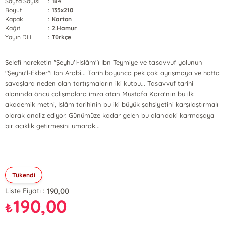
Sayfa Sayısı
:
184
Boyut
:
135x210
Kapak
:
Karton
Kağıt
:
2.Hamur
Yayın Dili
:
Türkçe
Selefî hareketin "Şeyhu'l-Islâm"ı Ibn Teymiye ve tasavvuf yolunun
"Şeyhu'l-Ekber"i Ibn Arabî... Tarih boyunca pek çok ayrışmaya ve hatta
savaşlara neden olan tartışmaların iki kutbu... Tasavvuf tarihi
alanında öncü çalışmalara imza atan Mustafa Kara'nın bu ilk
akademik metni, Islâm tarihinin bu iki büyük şahsiyetini karşılaştırmalı
olarak analiz ediyor. Günümüze kadar gelen bu alandaki karmaşaya
bir açıklık getirmesini umarak...
Tükendi
190,00
Liste Fiyatı :
190,00
₺