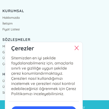
KURUMSAL
Hakkımızda
İletişim
Fiyat Listesi
SÖZLEŞMELER
Mesafeli Satış Sözleşmesi
Çerezler
Gizlilik Sözleşmesi
Sitemizden en iyi şekilde
Üyelik Sözleşmesi
faydalanabilmeniz için, amaçlarla
Çerez Politikası
sınırlı ve gizliliğe uygun şekilde
çerez konumlandırmaktayız.
HIZLI ERİŞİM
Çerezleri nasıl kullandığımızı
Üye Ol
incelemek ve çerezleri nasıl kontrol
Üye Giriş
edebileceğinizi öğrenmek için Çerez
Sipariş Takip
Politikamızı inceleyebilirsiniz.
siparis@eminyayinlari.com.tr