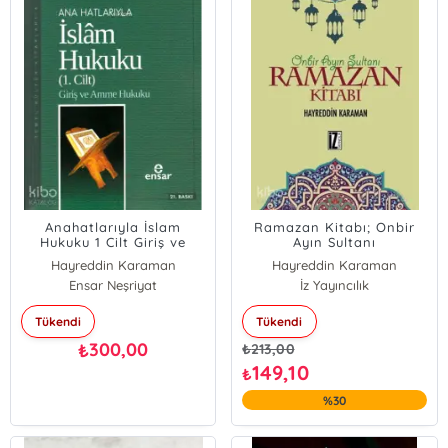
Anahatlarıyla İslam
Ramazan Kitabı; Onbir
Hukuku 1 Cilt Giriş ve
Ayın Sultanı
Amme Hukuku
Hayreddin Karaman
Hayreddin Karaman
Ensar Neşriyat
İz Yayıncılık
Tükendi
Tükendi
300,00
₺
₺
213,00
149,10
₺
%30