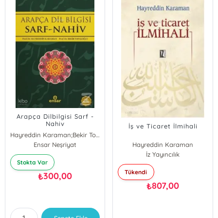
Arapça Dilbilgisi Sarf -
Nahiv
İş ve Ticaret İlmihali
Hayreddin Karaman;Bekir Topaloğlu
Bekir Topaloğlu
Ensar Neşriyat
Hayreddin Karaman
Hayreddin Karaman
İz Yayıncılık
Stokta Var
Tükendi
300,00
₺
807,00
₺