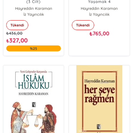
(3 Cilt)
Yaşamak 4
Hayreddin Karaman
Hayreddin Karaman
İz Yayıncılık
İz Yayıncılık
Tükendi
Tükendi
765,00
₺
₺
436,00
327,00
₺
%25