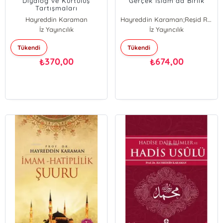
Diyalog ve Kurtuluş
Gerçek İslâm'da Birlik
Tartışmaları
Hayreddin Karaman
Hayreddin Karaman;Reşid Riza
İz Yayıncılık
Hayreddin Karaman
İz Yayıncılık
Reşid Riza
Tükendi
Tükendi
370,00
674,00
₺
₺