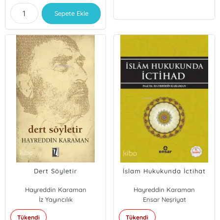
Sepete Ekle
Dert Söyletir
İslam Hukukunda İctihat
Hayreddin Karaman
Hayreddin Karaman
İz Yayıncılık
Ensar Neşriyat
Tükendi
Tükendi