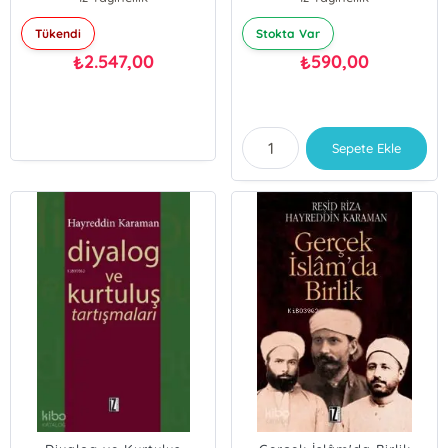
Tükendi
Stokta Var
2.547,00
590,00
₺
₺
Sepete Ekle