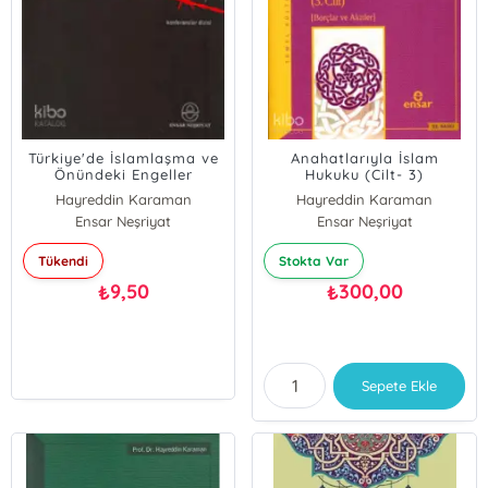
Türkiye'de İslamlaşma ve
Anahatlarıyla İslam
Önündeki Engeller
Hukuku (Cilt- 3)
Hayreddin Karaman
Hayreddin Karaman
Ensar Neşriyat
Ensar Neşriyat
Tükendi
Stokta Var
9,50
300,00
₺
₺
Sepete Ekle