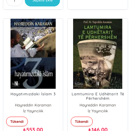
Sepete Ekle
Hayatımızdaki İslam 3
Lamtumira E Udhëtarit Të
Përhershëm
Hayreddin Karaman
Hayreddin Karaman
İz Yayıncılık
İz Yayıncılık
Tükendi
Tükendi
553,00
146,00
₺
₺