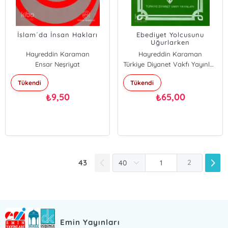
İslam´da İnsan Hakları
Ebediyet Yolcusunu
Uğurlarken
Hayreddin Karaman
Hayreddin Karaman
Ensar Neşriyat
Türkiye Diyanet Vakfı Yayınları
Tükendi
Tükendi
9,50
65,00
₺
₺
43
2
Emin Yayınları