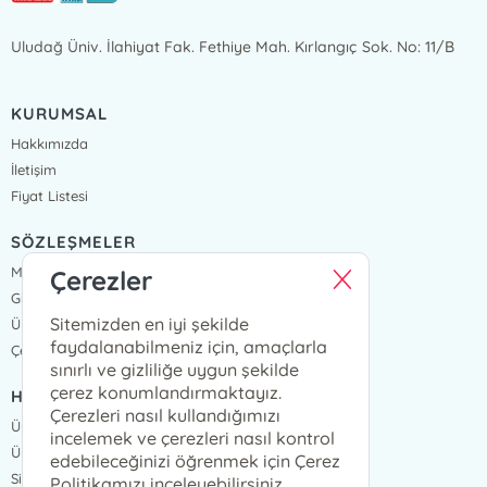
Uludağ Üniv. İlahiyat Fak. Fethiye Mah. Kırlangıç Sok. No: 11/B
KURUMSAL
Hakkımızda
İletişim
Fiyat Listesi
SÖZLEŞMELER
Mesafeli Satış Sözleşmesi
Çerezler
Gizlilik Sözleşmesi
Sitemizden en iyi şekilde
Üyelik Sözleşmesi
faydalanabilmeniz için, amaçlarla
Çerez Politikası
sınırlı ve gizliliğe uygun şekilde
çerez konumlandırmaktayız.
HIZLI ERİŞİM
Çerezleri nasıl kullandığımızı
Üye Ol
incelemek ve çerezleri nasıl kontrol
Üye Giriş
edebileceğinizi öğrenmek için Çerez
Sipariş Takip
Politikamızı inceleyebilirsiniz.