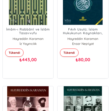
İmâm-ı Rabbânî ve İslâm
Fıkıh Usulü; İslam
Tasavvufu
Hukukunun Kaynakları,
Metodu ve Felsefesi
Hayreddin Karaman
Hayreddin Karaman
İz Yayıncılık
Ensar Neşriyat
Tükendi
Tükendi
443,00
80,00
₺
₺