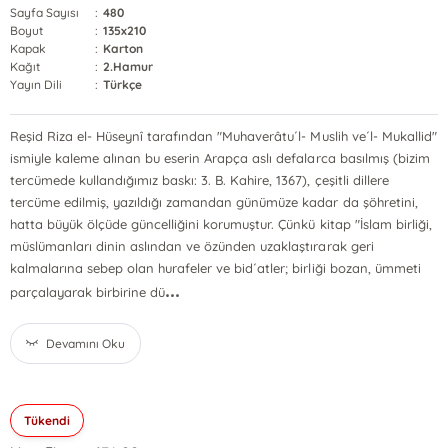
Sayfa Sayısı
:
480
Boyut
:
135x210
Kapak
:
Karton
Kağıt
:
2.Hamur
Yayın Dili
:
Türkçe
Reşid Riza el- Hüseynî tarafından "Muhaverâtu´l- Muslih ve´l- Mukallid"
ismiyle kaleme alınan bu eserin Arapça aslı defalarca basılmış (bizim
tercümede kullandığımız baskı: 3. B. Kahire, 1367), çeşitli dillere
tercüme edilmiş, yazıldığı zamandan günümüze kadar da şöhretini,
hatta büyük ölçüde güncelliğini korumuştur. Çünkü kitap "İslam birliği,
müslümanları dinin aslından ve özünden uzaklaştırarak geri
kalmalarına sebep olan hurafeler ve bid´atler; birliği bozan, ümmeti
...
parçalayarak birbirine dü
Devamını Oku
Tükendi