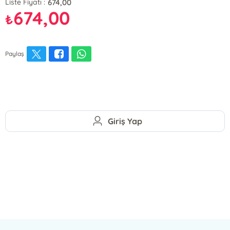
674,00
Liste Fiyatı :
674,00
₺
Paylaş
Giriş Yap