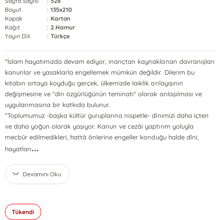
Sayfa Sayısı
:
528
Boyut
:
135x210
Kapak
:
Karton
Kağıt
:
2.Hamur
Yayın Dili
:
Türkçe
"İslam hayatımızda devam ediyor, inançtan kaynaklanan davranışları
kanunlar ve yasaklarla engellemek mümkün değildir. Dilerim bu
kitabın ortaya koyduğu gerçek, ülkemizde laiklik anlayışının
değişmesine ve "din özgürlüğünün teminatı" olarak anlaşılması ve
uygulanmasına bir katkıda bulunur.
"Toplumumuz -başka kültür guruplarına nispetle- dînimizi daha içten
ve daha yoğun olarak yaşıyor. Kanun ve cezâi yaptırım yoluyla
mecbûr edilmedikleri, hattâ önlerine engeller konduğu halde dîni,
...
hayatları
Devamını Oku
Tükendi