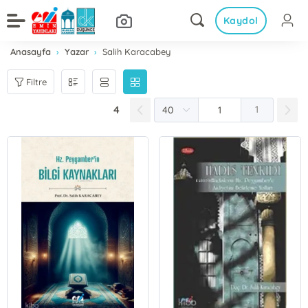
Kaydol
Anasayfa
Yazar
Salih Karacabey
Filtre
4
1