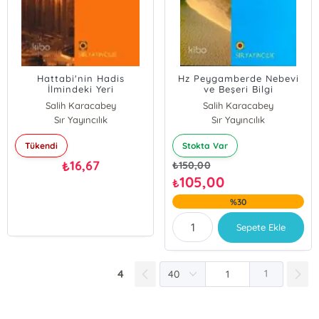
Hattabi'nin Hadis
Hz Peygamberde Nebevi
İlmindeki Yeri
ve Beşeri Bilgi
Salih Karacabey
Salih Karacabey
Sır Yayıncılık
Sır Yayıncılık
Tükendi
Stokta Var
16,67
₺
₺
150,00
105,00
₺
%30
Sepete Ekle
4
1