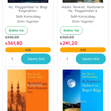
Hz. Peygamber’in Bilgi
Hadis Tenkidi; Hadislerin
Kaynakları
Hz. Peygamber'e
Aidiyetini Belirleme Yolları
Salih Karacabey
Salih Karacabey
Emin Yayınları
Emin Yayınları
Stokta Var
Stokta Var
₺
540,00
₺
360,00
361,80
241,20
₺
₺
%33
%33
Sepete Ekle
Sepete Ekle