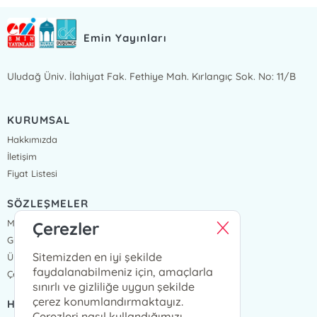
Emin Yayınları
Uludağ Üniv. İlahiyat Fak. Fethiye Mah. Kırlangıç Sok. No: 11/B
KURUMSAL
Hakkımızda
İletişim
Fiyat Listesi
SÖZLEŞMELER
Mesafeli Satış Sözleşmesi
Çerezler
Gizlilik Sözleşmesi
Sitemizden en iyi şekilde
Üyelik Sözleşmesi
faydalanabilmeniz için, amaçlarla
Çerez Politikası
sınırlı ve gizliliğe uygun şekilde
çerez konumlandırmaktayız.
HIZLI ERİŞİM
Çerezleri nasıl kullandığımızı