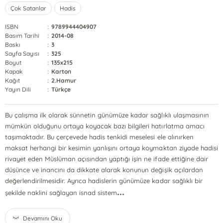
Çok Satanlar
Hadis
ISBN
:
9789944404907
Basım Tarihi
:
2014-08
Baskı
:
3
Sayfa Sayısı
:
325
Boyut
:
135x215
Kapak
:
Karton
Kağıt
:
2.Hamur
Yayın Dili
:
Türkçe
Bu çalışma ilk olarak sünnetin günümüze kadar sağlıklı ulaşmasının
mümkün olduğunu ortaya koyacak bazı bilgileri hatırlatma amacı
taşımaktadır. Bu çerçevede hadis tenkidi meselesi ele alınırken
maksat herhangi bir kesimin yanlışını ortaya koymaktan ziyade hadisi
rivayet eden Müslüman açısından yaptığı işin ne ifade ettiğine dair
düşünce ve inancını da dikkate alarak konunun değişik açılardan
değerlendirilmesidir. Ayrıca hadislerin günümüze kadar sağlıklı bir
...
şekilde naklini sağlayan isnad sistem
Devamını Oku