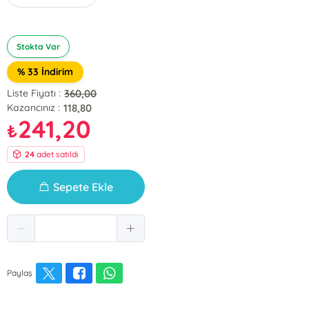
Stokta Var
% 33 İndirim
360,00
Liste Fiyatı :
118,80
Kazancınız :
241,20
₺
24
adet satıldı
Sepete Ekle
Paylaş