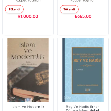
Rağbet Yayınları
Rağbet Yayınları
Tükendi
Tükendi
1.000,00
665,00
₺
₺
İslam ve Modernlik
Rey Ve Hadis Erken
Dönem İslam Hukuk