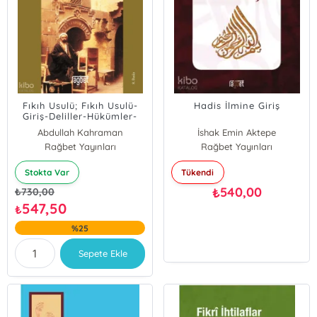
Fıkıh Usulü; Fıkıh Usulü-
Hadis İlmine Giriş
Giriş-Deliller-Hükümler-
Hüküm Çıkarma
Abdullah Kahraman
İshak Emin Aktepe
Yöntemleri
Rağbet Yayınları
Rağbet Yayınları
Stokta Var
Tükendi
540,00
₺
₺
730,00
547,50
₺
%25
Sepete Ekle