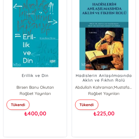
Erillik ve Din
Hadislerin Anlaşılmasında
Aklın ve Fıkhın Rolü
Birsen Banu Okutan
Abdullah Kahraman;Mustafa Ahmet Ez-Zerka
Rağbet Yayınları
Rağbet Yayınları
Tükendi
Tükendi
400,00
225,00
₺
₺