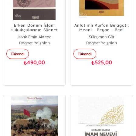
Erken Dönem İslâm
Anlatımlı Kur'an Belagatı;
Hukukçularının Sünnet
Meani - Beyan - Bedi
Anlayışı
İshak Emin Aktepe
Süleyman Gür
Rağbet Yayınları
Rağbet Yayınları
Tükendi
Tükendi
490,00
525,00
₺
₺