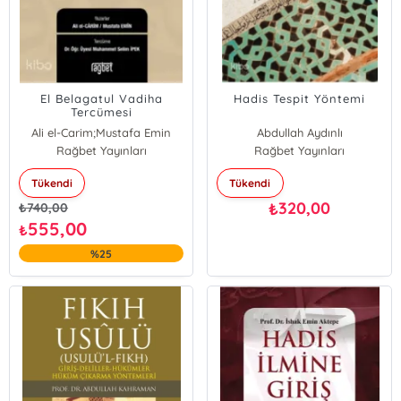
El Belagatul Vadiha
Hadis Tespit Yöntemi
Tercümesi
Ali el-Carim;Mustafa Emin
Abdullah Aydınlı
Rağbet Yayınları
Rağbet Yayınları
Tükendi
Tükendi
320,00
₺
₺
740,00
555,00
₺
%25