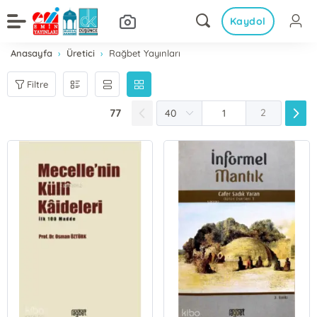
Kaydol
Anasayfa
Üretici
Rağbet Yayınları
Filtre
77
2