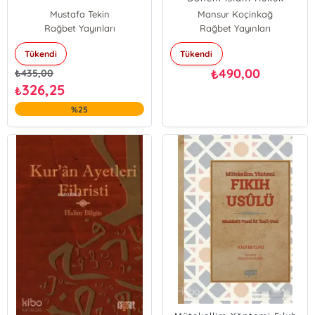
Düşüncesinde
Mustafa Tekin
Mansur Koçinkağ
Rağbet Yayınları
Rağbet Yayınları
Tükendi
Tükendi
490,00
₺
₺
435,00
326,25
₺
%25