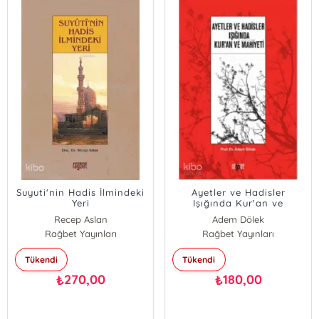
Suyuti'nin Hadis İlmindeki
Ayetler ve Hadisler
Yeri
Işığında Kur'an ve
Mahiyeti
Recep Aslan
Adem Dölek
Rağbet Yayınları
Rağbet Yayınları
Tükendi
Tükendi
270,00
180,00
₺
₺