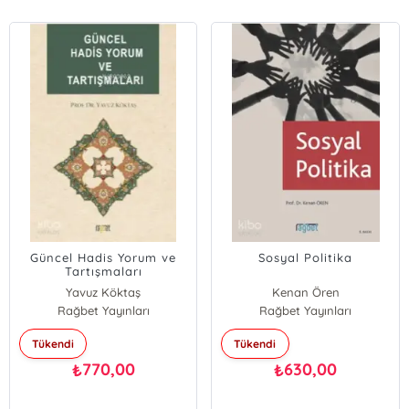
Güncel Hadis Yorum ve
Sosyal Politika
Tartışmaları
Yavuz Köktaş
Kenan Ören
Rağbet Yayınları
Rağbet Yayınları
Tükendi
Tükendi
770,00
630,00
₺
₺