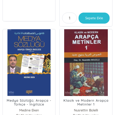
Sepete Ekle
Medya Sözlüğü; Arapça -
Klasik ve Modern Arapça
Türkçe - İngilizce
Metinler 1
Medine Eken
Nusrettin Bolelli