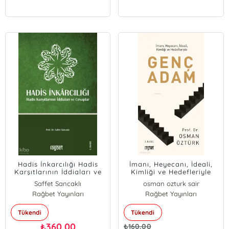
Hadis İnkarcılığı Hadis
İmanı, Heyecanı, İdeali,
Karşıtlarının İddiaları ve
Kimliği ve Hedefleriyle
Cevaplar
Genç Adam
Saffet Sancaklı
osman ozturk sair
Rağbet Yayınları
Rağbet Yayınları
Tükendi
Tükendi
360,00
₺
₺
160,00