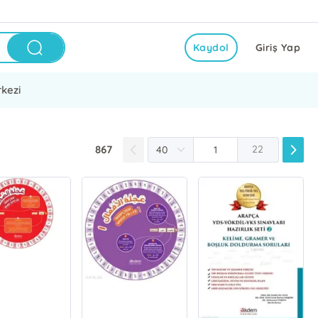
Kaydol
Giriş Yap
kezi
867
22