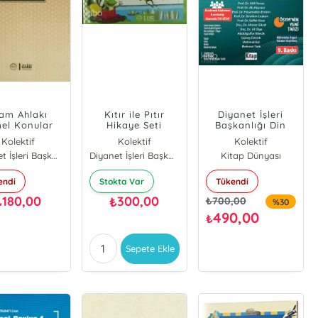
lam Ahlakı
Kıtır ile Pıtır
Diyanet İşleri
el Konular
Hikaye Seti
Başkanlığı Din
el Yorumlar
Hizmetleri Alan
Kolektif
Kolektif
Kolektif
Bilgisi Dhbt 1-2
Diyanet İşleri Başkanlığı
Diyanet İşleri Başkanlığı
Kitap Dünyası
Hazırlık Kitabı
2024
endi
Stokta Var
Tükendi
180,00
300,00
₺
₺
₺
700,00
%30
490,00
₺
Sepete Ekle