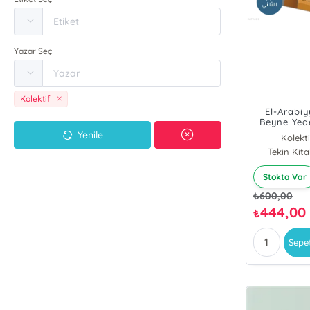
Yazar Seç
Kolektif
El-Arabiy
Beyne Yed
(1.Cilt 2.
Yenile
Kolekti
Tekin Kita
Stokta Var
₺
600,00
444,00
₺
Sepe