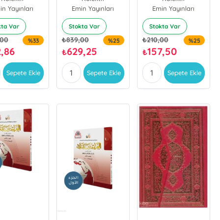
Lugatil Arabiyye
Arabiyye
in Yayınları
Emin Yayınları
Emin Yayınları
kta Var
Stokta Var
Stokta Var
,00
₺
839,00
₺
210,00
%33
%25
%25
2,86
629,25
157,50
₺
₺
Sepete Ekle
Sepete Ekle
Sepete Ekle