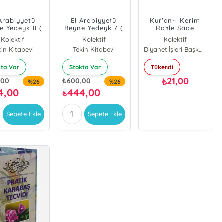
 Arabiyyetü
El Arabiyyetü
Kur'an-ı Kerim
e Yedeyk 8 (
Beyne Yedeyk 7 (
Rahle Sade
t - 2. Bölüm )
4.Cilt 1. Bölüm )
Kolektif
Kolektif
Kolektif
kin Kitabevi
Tekin Kitabevi
Diyanet İşleri Başkanlığı
kta Var
Stokta Var
Tükendi
21,00
₺
,00
₺
600,00
%26
%26
4,00
444,00
₺
Sepete Ekle
Sepete Ekle