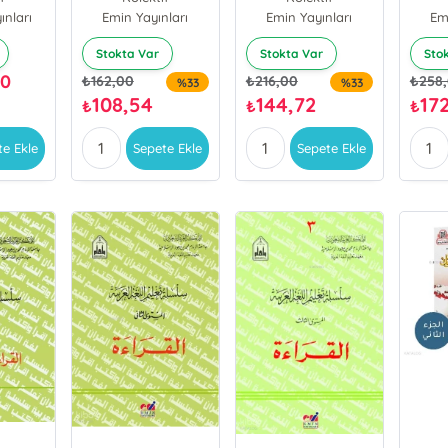
ınları
Emin Yayınları
Emin Yayınları
Em
Stokta Var
Stokta Var
Sto
00
₺
162,00
₺
216,00
₺
258
%33
%33
108,54
144,72
17
₺
₺
₺
te Ekle
Sepete Ekle
Sepete Ekle