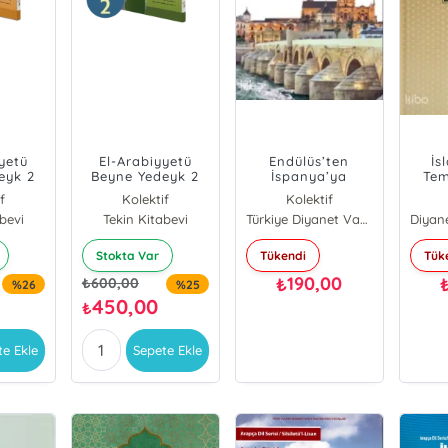
yetü
El-Arabiyyetü
Endülüs’ten
İs
eyk 2
Beyne Yedeyk 2
İspanya’ya
Tem
Bölüm)
(2.Cilt 2.Bölüm)
Günc
f
Kolektif
Kolektif
bevi
Tekin Kitabevi
Türkiye Diyanet Vakfı Yayınları
Stokta Var
Tükendi
Tük
190,00
₺
₺
600,00
%26
%25
450,00
₺
te Ekle
Sepete Ekle