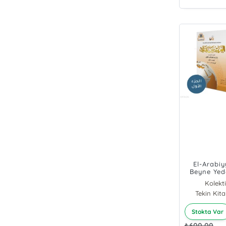
El-Arabiy
Beyne Yed
(1.Cilt 1.
Kolekti
Tekin Kita
Stokta Var
₺
600,00