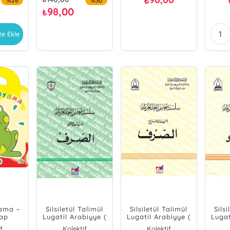
₺
%26
%30
98,00
₺
te Ekle
yama –
Silsiletül Talimül
Silsiletül Talimül
Sils
tap
Lugatil Arabiyye (
Lugatil Arabiyye (
Lugat
Sarf 2. Cilt )
Sarf 4. Cilt )
Nah
f
Kolektif
Kolektif