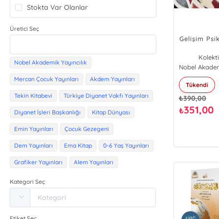
Stokta Var Olanlar
Üretici Seç
Gelişim Psik
Kolekti
Nobel Akademik Yayıncılık
Mercan Çocuk Yayınları
Akdem Yayınları
Tükendi
Tekin Kitabevi
Türkiye Diyanet Vakfı Yayınları
₺
390,00
351,00
₺
Diyanet İşleri Başkanlığı
Kitap Dünyası
Emin Yayınları
Çocuk Gezegeni
Dem Yayınları
Ema Kitap
0-6 Yaş Yayınları
Grafiker Yayınları
Alem Yayınları
Kategori Seç
Etiket Seç