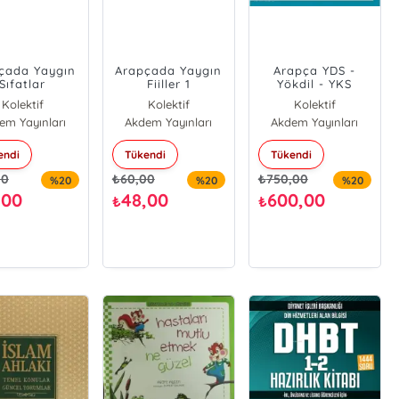
çada Yaygın
Arapçada Yaygın
Arapça YDS -
Sıfatlar
Fiiller 1
Yökdil - YKS
Sınavları Hazırlık
Kolektif
Kolektif
Kolektif
Seti 2; Kelime
em Yayınları
Akdem Yayınları
Akdem Yayınları
Gramer ve Boşluk
Doldurma Soruları
endi
Tükendi
Tükendi
00
₺
60,00
₺
750,00
%20
%20
%20
,00
48,00
600,00
₺
₺