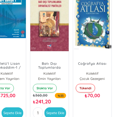
iletü'l Lisan
Batı Dışı
Coğrafya Atlası
ekaddim-1 /
Toplumlarda
eri Seviye-1
Oryantalist
Kolektif
Kolektif
Kolektif
Pratikler
em Yayınları
Emin Yayınları
Çocuk Gezegeni
kta Var
Stokta Var
Tükendi
725,00
70,00
₺
₺
₺
360,00
%33
241,20
₺
Sepete Ekle
Sepete Ekle