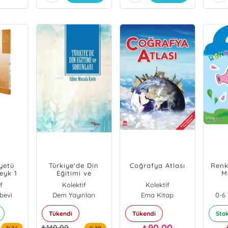
yetü
Türkiye'de Din
Coğrafya Atlası
Renk
eyk 1
Eğitimi ve
M
Bölüm)
Sorunları
f
Kolektif
Kolektif
bevi
Dem Yayınları
Ema Kitap
0-6 
Tükendi
Tükendi
Sto
90,00
₺
140,00