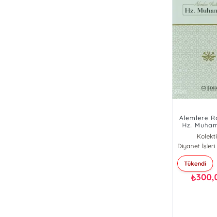
Alemlere 
Hz. Muha
Kolekti
Tükendi
300,
₺