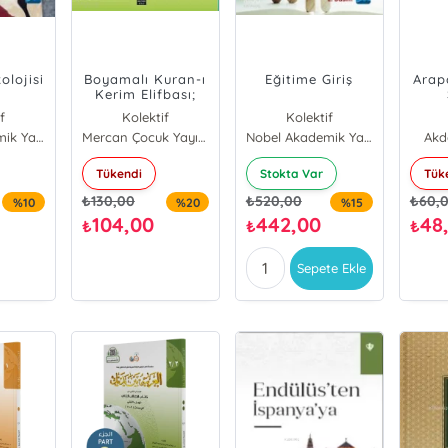
olojisi
Boyamalı Kuran-ı
Eğitime Giriş
Arap
Kerim Elifbası;
Elifba - Namaz
f
Kolektif
Kolektif
Duaları - Namaz
Nobel Akademik Yayıncılık
Mercan Çocuk Yayınları
Nobel Akademik Yayıncılık
Akd
Sureleri İlaveli
Tükendi
Stokta Var
Tük
₺
130,00
₺
520,00
₺
60,
%10
%20
%15
104,00
442,00
48
₺
₺
₺
Sepete Ekle