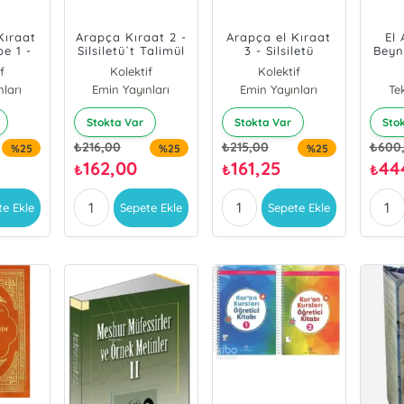
Kıraat
Arapça Kıraat 2 -
Arapça el Kıraat
El
be 1 -
Silsiletü´t Talimül
3 - Silsiletü
Beyn
alimül
Lugatil Arabiyye
Talimül Lugatil
4.Cil
f
Kolektif
Kolektif
abiyye
Arabiyye
ları
Emin Yayınları
Emin Yayınları
Te
Stokta Var
Stokta Var
Sto
₺
216,00
₺
215,00
₺
600
%25
%25
%25
162,00
161,25
44
₺
₺
₺
te Ekle
Sepete Ekle
Sepete Ekle