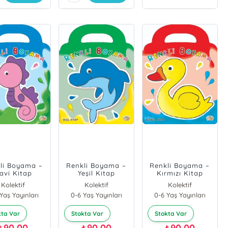
li Boyama –
Renkli Boyama –
Renkli Boyama –
avi Kitap
Yeşil Kitap
Kırmızı Kitap
Kolektif
Kolektif
Kolektif
Yaş Yayınları
0-6 Yaş Yayınları
0-6 Yaş Yayınları
kta Var
Stokta Var
Stokta Var
90,00
90,00
90,00