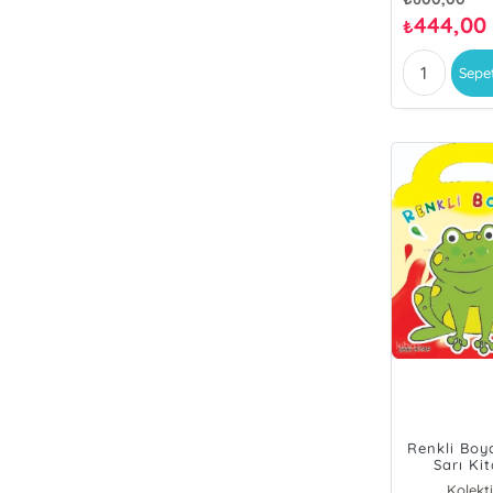
444,00
₺
Sepe
Renkli Bo
Sarı Ki
Kolekti