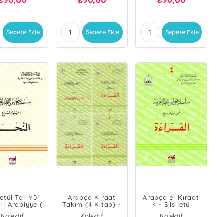
₺
₺
₺
Sepete Ekle
Sepete Ekle
Sepete Ekle
iletül Talimül
Arapça Kıraat
Arapça el Kıraat
il Arabiyye (
Takım (4 Kitap) -
4 - Silsiletü
iv 4. Cilt )
Silsiletü´T Talimül
Talimül Lugatil
Kolektif
Kolektif
Kolektif