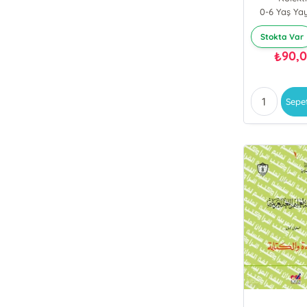
0-6 Yaş Yay
Stokta Var
90,
₺
Sepe