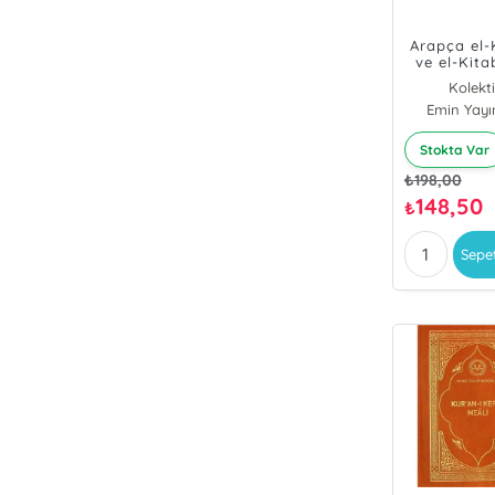
Arapça el-
ve el-Kita
Silsiletü T
Kolekti
Lugatil Ar
Emin Yayın
Stokta Var
₺
198,00
148,50
₺
Sepe