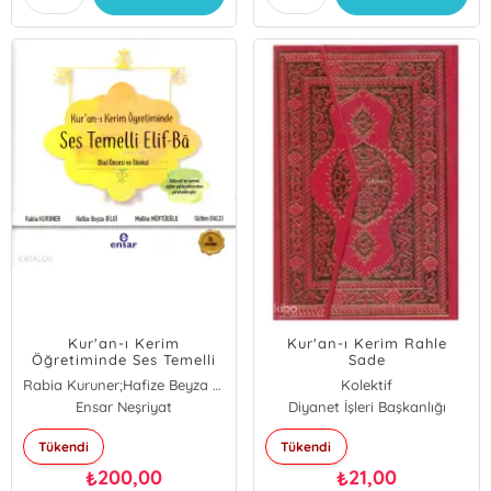
Kur'an-ı Kerim
Kur'an-ı Kerim Rahle
Öğretiminde Ses Temelli
Sade
Elif-Ba; Okul Öncesi ve
Rabia Kuruner;Hafize Beyza Bilgi;Melike Müftüoğlu;Gülten Balcı
Kolektif
İkokul
Ensar Neşriyat
Diyanet İşleri Başkanlığı
Tükendi
Tükendi
200,00
21,00
₺
₺