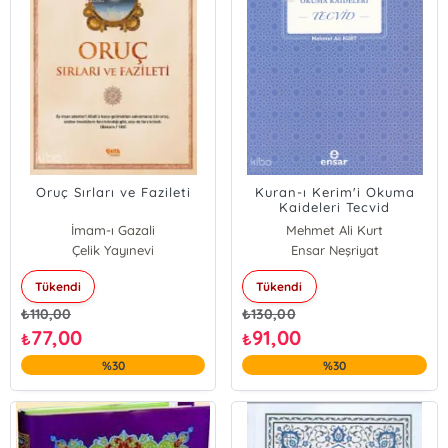
Oruç Sırları ve Fazileti
Kuran-ı Kerim'i Okuma
Kaideleri Tecvid
İmam-ı Gazali
Mehmet Ali Kurt
Çelik Yayınevi
Ensar Neşriyat
Tükendi
Tükendi
₺
110,00
₺
130,00
77,00
91,00
₺
₺
%30
%30