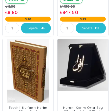
₺
11,00
₺
1.130,00
8,80
847,50
₺
₺
%20
%25
Sepete Ekle
Sepete Ekle
Tecvitli Kur'an-ı Kerim
Kuranı Kerim Orta Boy