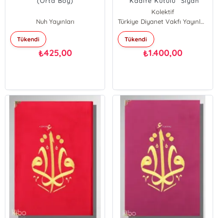
(Orta Boy)
“Kadife Kutulu” Siyah
Kolektif
Nuh Yayınları
Türkiye Diyanet Vakfı Yayınları
Tükendi
Tükendi
425,00
1.400,00
₺
₺