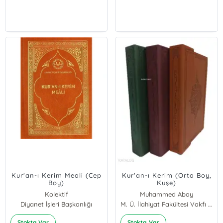
Kur'an-ı Kerim Meali (Cep
Kur'an-ı Kerim (Orta Boy,
Boy)
Kuşe)
Kolektif
Muhammed Abay
Diyanet İşleri Başkanlığı
M. Ü. İlahiyat Fakültesi Vakfı Yayınları
Stokta Var
Stokta Var