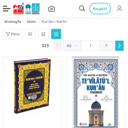
Kaydol
Anasayfa
İslam
Kur`ân-ı Kerîm
Filtre
323
9