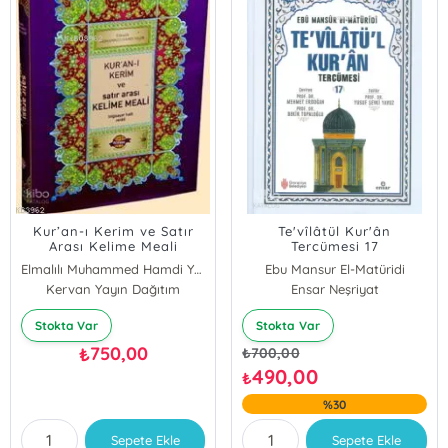
Kur’an-ı Kerim ve Satır
Te'vîlâtül Kur'ân
Arası Kelime Meali
Tercümesi 17
Açıklamalı (Hafız Boy)
Elmalılı Muhammed Hamdi Yazır
Ebu Mansur El-Matüridi
Kervan Yayın Dağıtım
Ensar Neşriyat
Stokta Var
Stokta Var
750,00
₺
₺
700,00
490,00
₺
%30
Sepete Ekle
Sepete Ekle