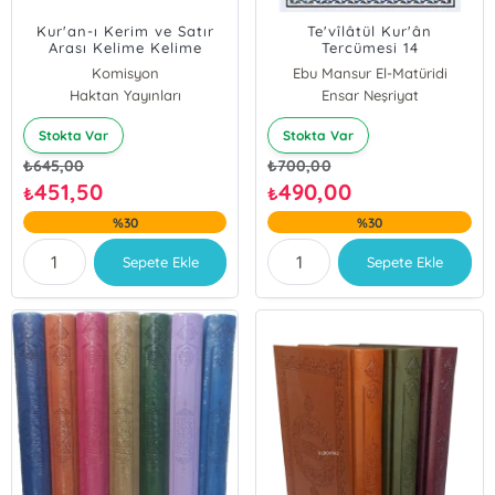
Kur'an-ı Kerim ve Satır
Te'vîlâtül Kur'ân
Arası Kelime Kelime
Tercümesi 14
Türkçe Okunuşu (Kod:H-
Komisyon
Ebu Mansur El-Matüridi
20, Rahle Boy)
Haktan Yayınları
Ensar Neşriyat
Stokta Var
Stokta Var
₺
645,00
₺
700,00
451,50
490,00
₺
₺
%30
%30
Sepete Ekle
Sepete Ekle