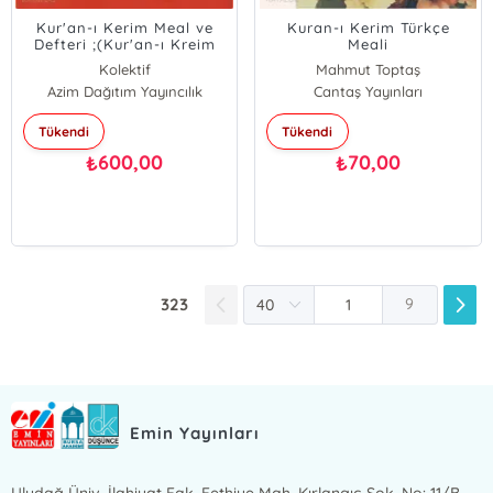
Kur'an-ı Kerim Meal ve
Kuran-ı Kerim Türkçe
Defteri ;(Kur'an-ı Kreim
Meali
Ayetelri Sırasına ve
Kolektif
Mahmut Toptaş
Sayfasına göre
Azim Dağıtım Yayıncılık
Cantaş Yayınları
düzenlenmiştir)
Tükendi
Tükendi
600,00
70,00
₺
₺
323
9
Emin Yayınları
Uludağ Üniv. İlahiyat Fak. Fethiye Mah. Kırlangıç Sok. No: 11/B