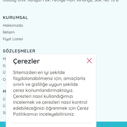
KURUMSAL
Hakkımızda
İletişim
Fiyat Listesi
SÖZLEŞMELER
Mesafeli Satış Sözleşmesi
Çerezler
Gizlilik Sözleşmesi
Sitemizden en iyi şekilde
Üyelik Sözleşmesi
faydalanabilmeniz için, amaçlarla
Çerez Politikası
sınırlı ve gizliliğe uygun şekilde
çerez konumlandırmaktayız.
HIZLI ERİŞİM
Çerezleri nasıl kullandığımızı
Üye Ol
incelemek ve çerezleri nasıl kontrol
Üye Giriş
edebileceğinizi öğrenmek için Çerez
Sipariş Takip
Politikamızı inceleyebilirsiniz.