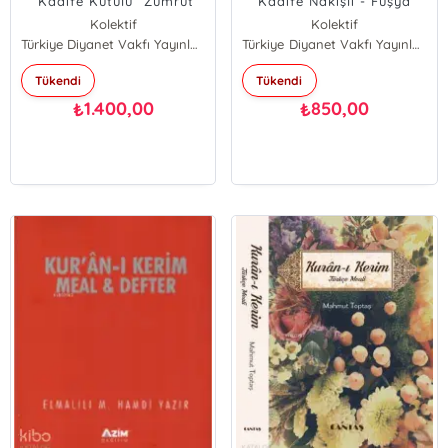
“Kadife Kutulu” Zümrüt
Kadife Nakışlı - Fuşya
Kolektif
Kolektif
Türkiye Diyanet Vakfı Yayınları
Türkiye Diyanet Vakfı Yayınları
Tükendi
Tükendi
1.400,00
850,00
₺
₺