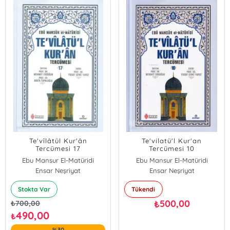
Te'vîlâtül Kur'ân
Te'vilatü'l Kur'an
Tercümesi 17
Tercümesi 10
Ebu Mansur El-Matüridi
Ebu Mansur El-Matüridi
Ensar Neşriyat
Ensar Neşriyat
Stokta Var
Tükendi
500,00
₺
₺
700,00
490,00
₺
%30