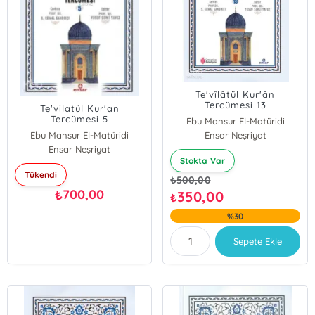
Te'vîlâtül Kur'ân
Tercümesi 13
Te'vilatül Kur'an
Tercümesi 5
Ebu Mansur El-Matüridi
Ebu Mansur El-Matüridi
Ensar Neşriyat
Ensar Neşriyat
Stokta Var
Tükendi
₺
500,00
700,00
₺
350,00
₺
%30
Sepete Ekle