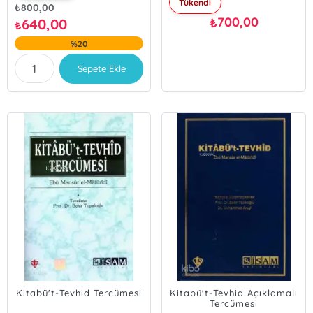
Tükendi
₺
800,00
700,00
₺
640,00
₺
%20
Sepete Ekle
Kitabü't-Tevhid Tercümesi
Kitabü't-Tevhid Açıklamalı
Tercümesi