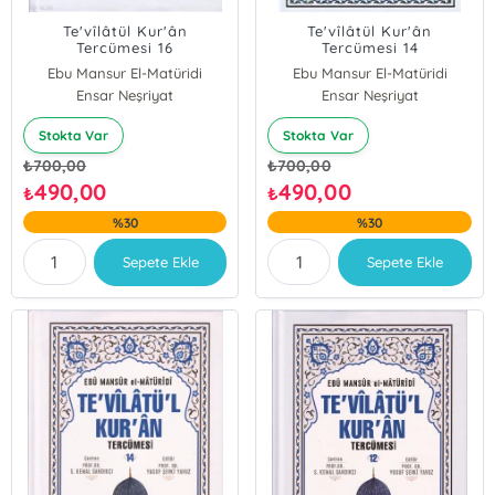
Te'vîlâtül Kur'ân
Te'vîlâtül Kur'ân
Tercümesi 16
Tercümesi 14
Ebu Mansur El-Matüridi
Ebu Mansur El-Matüridi
Ensar Neşriyat
Ensar Neşriyat
Stokta Var
Stokta Var
₺
700,00
₺
700,00
490,00
490,00
₺
₺
%30
%30
Sepete Ekle
Sepete Ekle