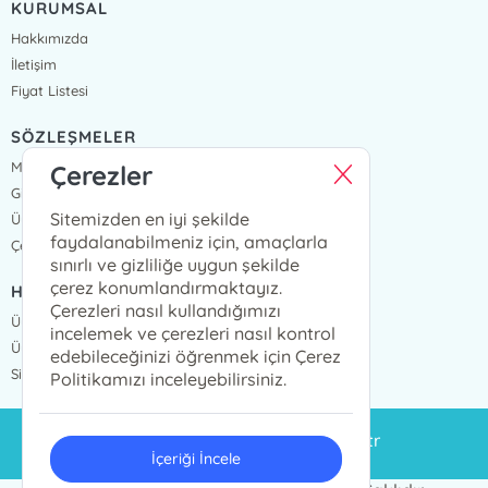
KURUMSAL
Hakkımızda
İletişim
Fiyat Listesi
SÖZLEŞMELER
Mesafeli Satış Sözleşmesi
Çerezler
Gizlilik Sözleşmesi
Sitemizden en iyi şekilde
Üyelik Sözleşmesi
faydalanabilmeniz için, amaçlarla
Çerez Politikası
sınırlı ve gizliliğe uygun şekilde
çerez konumlandırmaktayız.
HIZLI ERİŞİM
Çerezleri nasıl kullandığımızı
Üye Ol
incelemek ve çerezleri nasıl kontrol
Üye Giriş
edebileceğinizi öğrenmek için Çerez
Sipariş Takip
Politikamızı inceleyebilirsiniz.
siparis@eminyayinlari.com.tr
İçeriği İncele