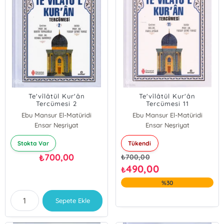
Te'vîlâtül Kur'ân
Te'vîlâtül Kur'ân
Tercümesi 2
Tercümesi 11
Ebu Mansur El-Matüridi
Ebu Mansur El-Matüridi
Ensar Neşriyat
Ensar Neşriyat
Stokta Var
Tükendi
700,00
₺
₺
700,00
490,00
₺
%30
Sepete Ekle