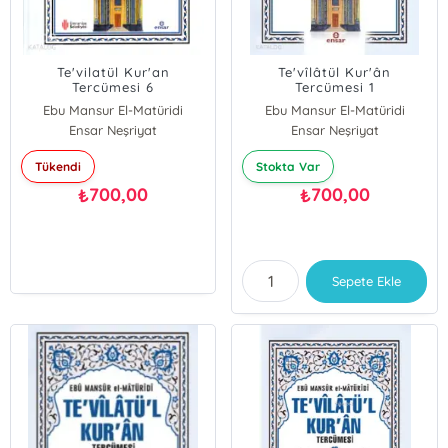
Te'vilatül Kur'an
Te'vîlâtül Kur'ân
Tercümesi 6
Tercümesi 1
Ebu Mansur El-Matüridi
Ebu Mansur El-Matüridi
Ensar Neşriyat
Ensar Neşriyat
Tükendi
Stokta Var
700,00
700,00
₺
₺
Sepete Ekle