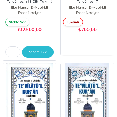
Tercümesi (18 Cilt Takım)
Tercümesi 7
Ebu Mansur El-Matüridi
Ebu Mansur El-Matüridi
Ensar Neşriyat
Ensar Neşriyat
Stokta Var
Tükendi
12.500,00
700,00
₺
₺
Sepete Ekle