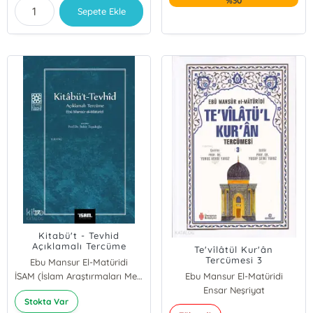
%30
Sepete Ekle
Kitabü't - Tevhid
Açıklamalı Tercüme
Te'vîlâtül Kur'ân
Tercümesi 3
Ebu Mansur El-Matüridi
İSAM (İslam Araştırmaları Merkezi)
Ebu Mansur El-Matüridi
Ensar Neşriyat
Stokta Var