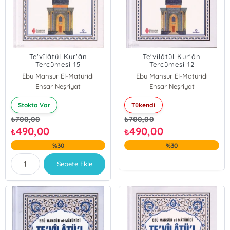
Te'vîlâtül Kur'ân
Te'vîlâtül Kur'ân
Tercümesi 15
Tercümesi 12
Ebu Mansur El-Matüridi
Ebu Mansur El-Matüridi
Ensar Neşriyat
Ensar Neşriyat
Stokta Var
Tükendi
₺
700,00
₺
700,00
490,00
490,00
₺
₺
%30
%30
Sepete Ekle