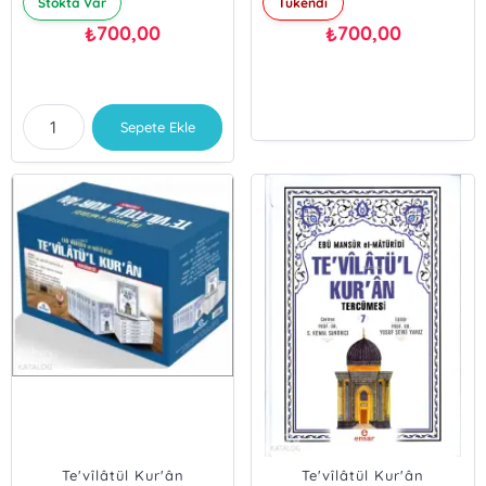
Stokta Var
Tükendi
700,00
700,00
₺
₺
Sepete Ekle
Te'vîlâtül Kur'ân
Te'vîlâtül Kur'ân