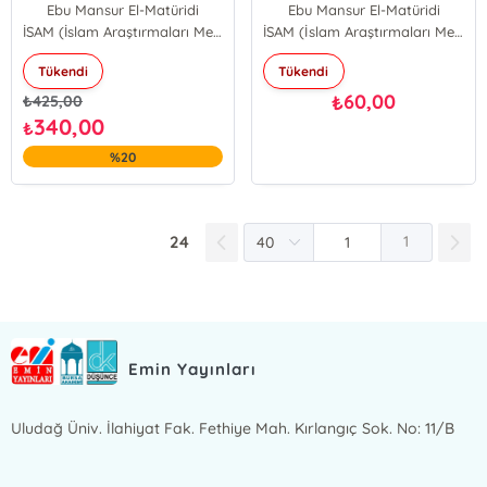
Ebu Mansur El-Matüridi
Ebu Mansur El-Matüridi
İSAM (İslam Araştırmaları Merkezi)
İSAM (İslam Araştırmaları Merkezi)
Tükendi
Tükendi
60,00
₺
₺
425,00
340,00
₺
%20
24
1
Emin Yayınları
Uludağ Üniv. İlahiyat Fak. Fethiye Mah. Kırlangıç Sok. No: 11/B