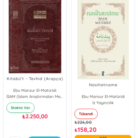
Kitabü't - Tevhid (Arapça)
Nasihatname
Ebu Mansur El-Matüridi
İSAM (İslam Araştırmaları Merkezi)
Ebu Mansur El-Matüridi
İz Yayıncılık
Stokta Var
Tükendi
2.250,00
₺
₺
226,00
158,20
₺