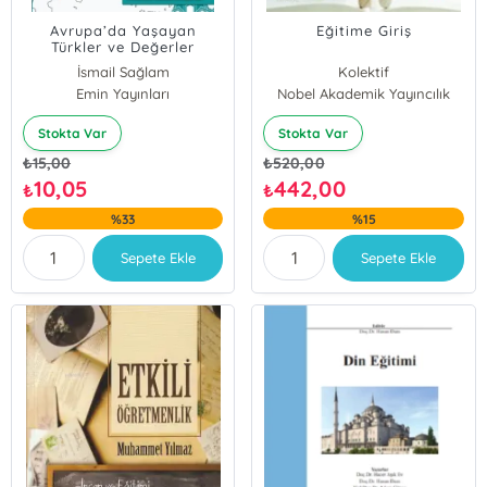
Avrupa’da Yaşayan
Eğitime Giriş
Türkler ve Değerler
Eğitimi (Fransa Örneği)
İsmail Sağlam
Kolektif
Emin Yayınları
Nobel Akademik Yayıncılık
Stokta Var
Stokta Var
₺
15,00
₺
520,00
10,05
442,00
₺
₺
%33
%15
Sepete Ekle
Sepete Ekle