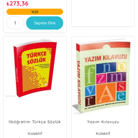
273,36
₺
%33
Sepete Ekle
İlköğretim Türkçe Sözlük
Yazım Kılavuzu
Kolektif
Kolektif