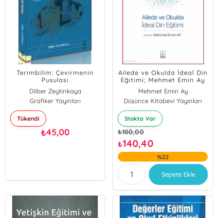
Terimbilim: Çevirmenin
Ailede ve Okulda İdeal Din
Pusulası
Eğitimi; Mehmet Emin Ay
Dilber Zeytinkaya
Mehmet Emin Ay
Grafiker Yayınları
Düşünce Kitabevi Yayınları
Tükendi
Stokta Var
45,00
₺
₺
180,00
140,40
₺
%22
Sepete Ekle