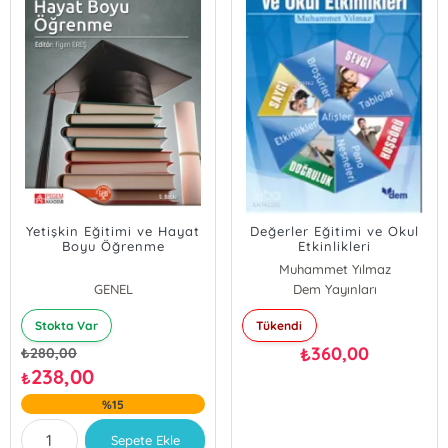
Yetişkin Eğitimi ve Hayat
Değerler Eğitimi ve Okul
Boyu Öğrenme
Etkinlikleri
Muhammet Yılmaz
GENEL
Dem Yayınları
Stokta Var
Tükendi
360,00
₺
₺
280,00
238,00
₺
%15
Sepete Ekle