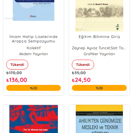
İmam Hatip Liselerinde
Eğitim Bilimine Giriş
Arapça Sempozyumu
Kolektif
Zeynep Ayvaz Tuncel;Sait Taş;Rüştü Yeşil ;Mehmet Karataş;Mehmet Arif Özerbaş;Erdal Bay;Adnan
Akdem Yayınları
Grafiker Yayınları
Tükendi
Tükendi
₺
170,00
₺
35,00
136,00
24,50
₺
₺
%20
%30