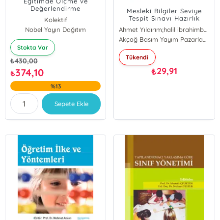
Eğitimde Ölçme ve
Değerlendirme
Mesleki Bilgiler Seviye
Tespit Sınavı Hazırlık
Kolektif
Kitabı
Nobel Yayın Dağıtım
Ahmet Yıldırım;halil ibrahimbulut;Metin Özdemir;yasin yılmaz;Ali Osman Kurt;Ali Osman Kurt;Öme
Ahmet Yıldırım
Akçağ Basım Yayım Pazarlama
Stokta Var
Ali Osman Kurt
Tükendi
Metin Özdemir
₺
430,00
Ömer Yılmaz
29,91
₺
374,10
₺
halil ibrahimbulut
%13
Yasin Yılmaz
Sepete Ekle