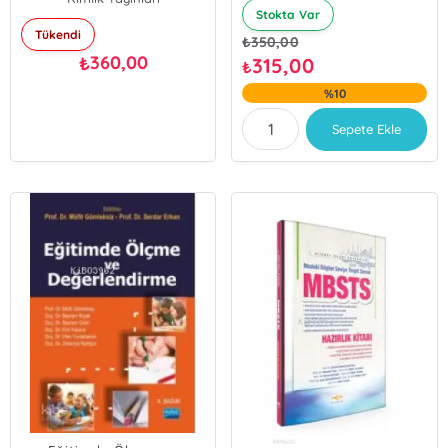
Stokta Var
Tükendi
₺
350,00
360,00
₺
315,00
₺
%10
Sepete Ekle