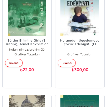
Eğitim Bilimine Giriş (El
Kuramdan Uygulamaya
Kitabı); Temel Kavramlar
Çocuk Edebiyatı (El
Kitabı)
Nalan Yılmaz;İbrahim Gül
Grafiker Yayınları
Grafiker Yayınları
Tükendi
Tükendi
22,00
300,00
₺
₺