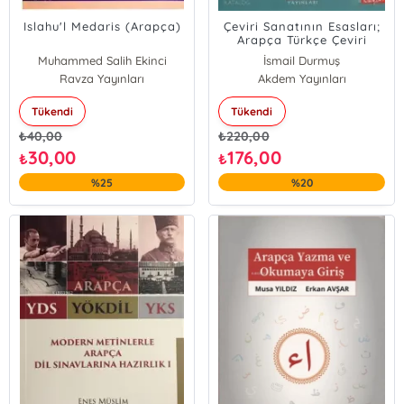
Islahu'l Medaris (Arapça)
Çeviri Sanatının Esasları;
Arapça Türkçe Çeviri
Muhammed Salih Ekinci
İsmail Durmuş
Ravza Yayınları
Akdem Yayınları
Tükendi
Tükendi
₺
40,00
₺
220,00
30,00
176,00
₺
₺
%25
%20