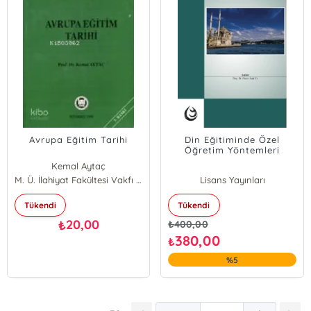
Avrupa Eğitim Tarihi
Din Eğitiminde Özel
Öğretim Yöntemleri
Kemal Aytaç
M. Ü. İlahiyat Fakültesi Vakfı Yayınları
Lisans Yayınları
Tükendi
Tükendi
20,00
₺
₺
400,00
380,00
₺
%5