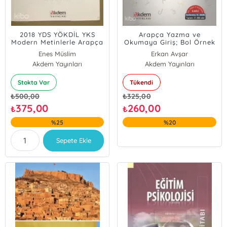
2018 YDS YÖKDİL YKS
Arapça Yazma ve
Modern Metinlerle Arapça
Okumaya Giriş; Bol Örnek
Dil Sınavlarına Hazırlık 1
ve Alıştırma İlaveli
Enes Müslim
Erkan Avşar
Akdem Yayınları
Akdem Yayınları
Musa Yıldız
Stokta Var
Tükendi
₺
500,00
₺
325,00
375,00
260,00
₺
₺
%25
%20
Sepete Ekle