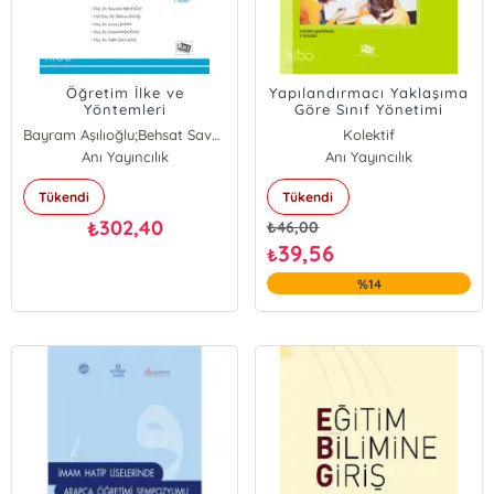
Öğretim İlke ve
Yapılandırmacı Yaklaşıma
Yöntemleri
Göre Sınıf Yönetimi
Bayram Aşılıoğlu;Behsat Savaş;Çavuş Şahin;İsmail Aydoğan;Salih Zeki Genç
Kolektif
Salih Zeki Genç
Anı Yayıncılık
Anı Yayıncılık
Çavuş Şahin
Tükendi
Tükendi
Behsat Savaş
Bayram Aşılıoğlu
302,40
₺
₺
46,00
İsmail Aydoğan
39,56
₺
%14