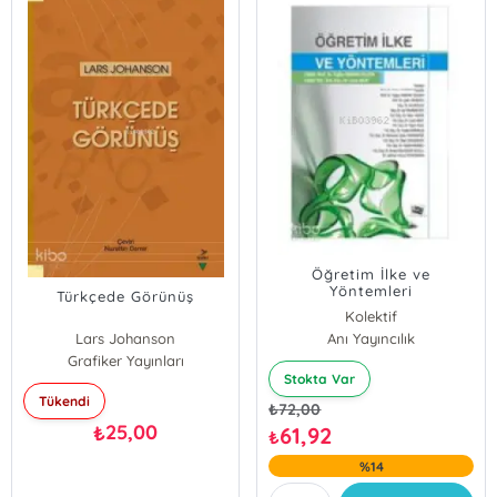
Öğretim İlke ve
Yöntemleri
Türkçede Görünüş
Kolektif
Lars Johanson
Anı Yayıncılık
Grafiker Yayınları
Stokta Var
Tükendi
₺
72,00
25,00
₺
61,92
₺
%14