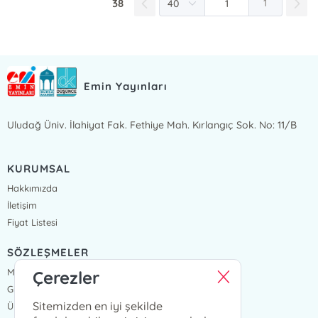
38
1
Emin Yayınları
Uludağ Üniv. İlahiyat Fak. Fethiye Mah. Kırlangıç Sok. No: 11/B
KURUMSAL
Hakkımızda
İletişim
Fiyat Listesi
SÖZLEŞMELER
Mesafeli Satış Sözleşmesi
Çerezler
Gizlilik Sözleşmesi
Sitemizden en iyi şekilde
Üyelik Sözleşmesi