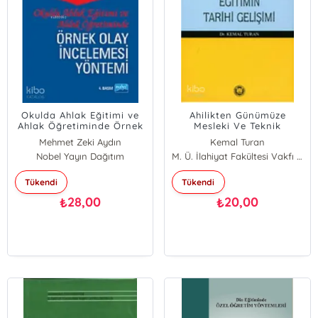
Okulda Ahlak Eğitimi ve
Ahilikten Günümüze
Ahlak Öğretiminde Örnek
Mesleki Ve Teknik
Olay İncelemesi Yöntemi
Eğitimin Tarihi Gelişimi
Mehmet Zeki Aydın
Kemal Turan
Nobel Yayın Dağıtım
M. Ü. İlahiyat Fakültesi Vakfı Yayınları
Tükendi
Tükendi
28,00
20,00
₺
₺