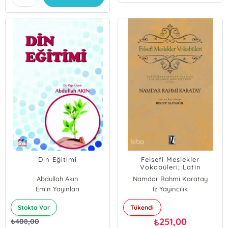
Din Eğitimi
Felsefi Meslekler
Vokabüleri; Latin
Harfleriyle Yazılan İlk
Abdullah Akın
Namdar Rahmi Karatay
Felsefe Sözlüğümüz (1932)
Emin Yayınları
İz Yayıncılık
Stokta Var
Tükendi
251,00
₺
₺
408,00