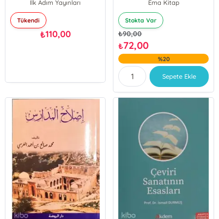
İlk Adım Yayınları
Ema Kitap
Tükendi
Stokta Var
110,00
₺
₺
90,00
72,00
₺
%20
Sepete Ekle