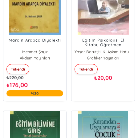
Mardin Arapça Diyalekti
Eğitim Psikolojisi El
Kitabı; Öğretmen
Adaylarına ve
Mehmet Şayır
Yaşar Barut;H. K. Aşkım Hatunoğlu
Öğretmenlere
Akdem Yayınları
Grafiker Yayınları
Tükendi
Tükendi
20,00
₺
₺
220,00
176,00
₺
%20