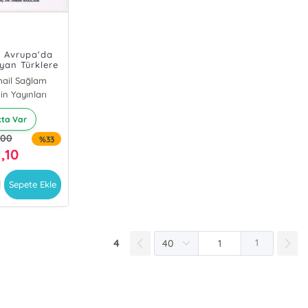
ı Avrupa'da
yan Türklere
Göre Din
mail Sağlam
evlileri ve
in Yayınları
 Etkinlikleri
rliği; Fransa
Örneği
kta Var
,00
%33
,10
Sepete Ekle
4
1