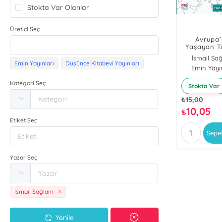
Stokta Var Olanlar
Üretici Seç
Avrupa
Yaşayan Tü
ve Değer
İsmail Sa
Eğitimi (F
Emin Yayınları
Düşünce Kitabevi Yayınları
Emin Yayın
Örneğ
Kategori Seç
Stokta Var
₺
15,00
10,05
₺
Etiket Seç
Sepe
Yazar Seç
İsmail Sağlam
Yenile