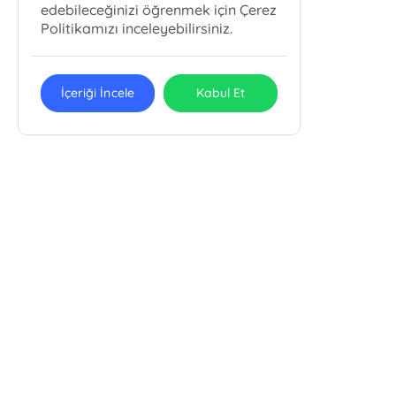
edebileceğinizi öğrenmek için Çerez
Politikamızı inceleyebilirsiniz.
İçeriği İncele
Kabul Et
Emin Yayınları
Uludağ Üniv. İlahiyat Fak. Fethiye Mah. Kırlangıç Sok. No: 11/B