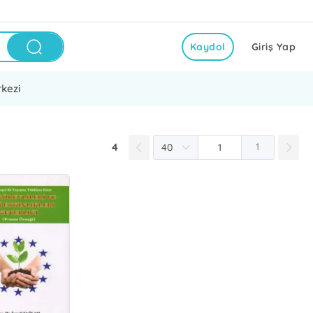
Kaydol
Giriş Yap
kezi
4
1