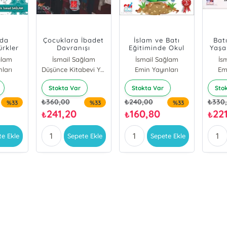
’da
Çocuklara İbadet
İslam ve Batı
Bat
rkler
Davranışı
Eğitiminde Okul
Yaşa
ler
Kazandırma
Öncesi Eğitimi
ğlam
İsmail Sağlam
İsmail Sağlam
İs
ransa
(Hedefler -
Gör
ları
Düşünce Kitabevi Yayınları
Emin Yayınları
Em
i)
Etkinlikler)
Cami
Yete
Stokta Var
Stokta Var
Sto
₺
360,00
₺
240,00
₺
330
%33
%33
%33
241,20
160,80
221
₺
₺
₺
te Ekle
Sepete Ekle
Sepete Ekle