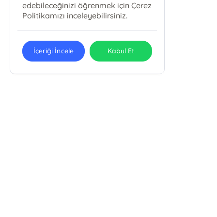
edebileceğinizi öğrenmek için Çerez
Politikamızı inceleyebilirsiniz.
İçeriği İncele
Kabul Et
Emin Yayınları
Uludağ Üniv. İlahiyat Fak. Fethiye Mah. Kırlangıç Sok. No: 11/B