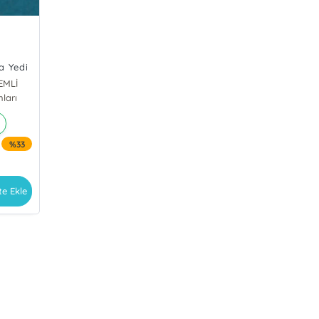
ç
a Yedi
lişkisi
EMLİ
ları
%33
te Ekle