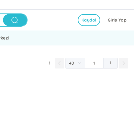
Kaydol
Giriş Yap
kezi
1
1