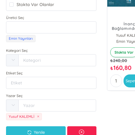
Stokta Var Olanlar
Üretici Seç
İnan
Bağlamınd
Harf-Vahiy İ
Yusuf KAL
Emin Yayınları
Emin Yayın
Kategori Seç
Stokta Var
₺
240,00
160,80
₺
Etiket Seç
Sepe
Yazar Seç
Yusuf KALEMLİ
Yenile