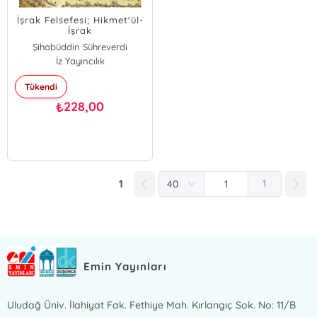
İşrak Felsefesi; Hikmet'ül-
İşrak
Şihabüddin Sühreverdi
İz Yayıncılık
Tükendi
228,00
₺
1
1
Emin Yayınları
Uludağ Üniv. İlahiyat Fak. Fethiye Mah. Kırlangıç Sok. No: 11/B