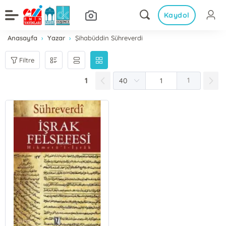
Kaydol
Anasayfa
Yazar
Şihabüddin Sühreverdi
Filtre
1
1