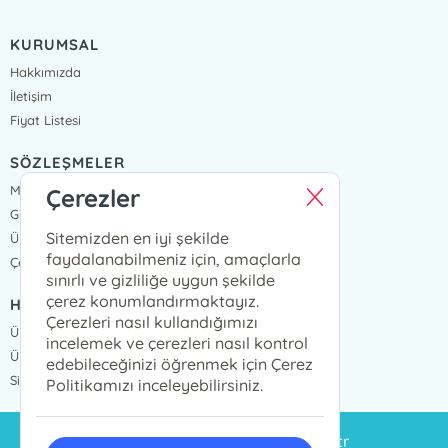
KURUMSAL
Hakkımızda
İletişim
Fiyat Listesi
SÖZLEŞMELER
Mesafeli Satış Sözleşmesi
Çerezler
Gizlilik Sözleşmesi
Sitemizden en iyi şekilde
Üyelik Sözleşmesi
faydalanabilmeniz için, amaçlarla
Çerez Politikası
sınırlı ve gizliliğe uygun şekilde
çerez konumlandırmaktayız.
HIZLI ERİŞİM
Çerezleri nasıl kullandığımızı
Üye Ol
incelemek ve çerezleri nasıl kontrol
Üye Giriş
edebileceğinizi öğrenmek için Çerez
Sipariş Takip
Politikamızı inceleyebilirsiniz.
siparis@eminyayinlari.com.tr