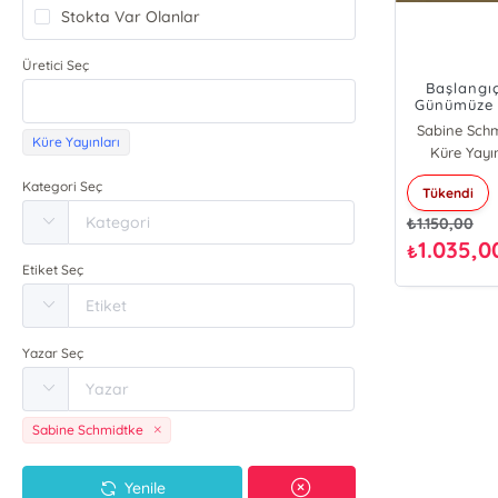
Stokta Var Olanlar
Üretici Seç
Başlangı
Günümüze 
Kelâm
Sabine Sch
Küre Yayınları
Küre Yayın
Kategori Seç
Tükendi
₺
1.150,00
1.035,0
₺
Etiket Seç
Yazar Seç
Sabine Schmidtke
Yenile