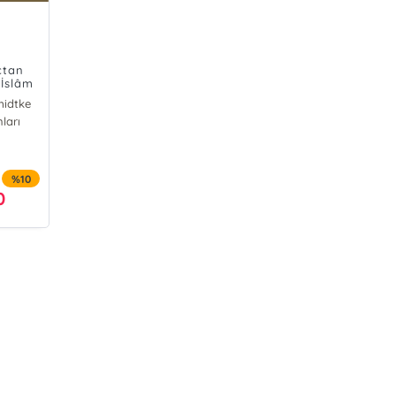
çtan
İslâm
ı
midtke
ları
%10
0