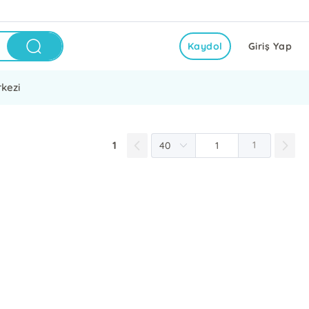
Kaydol
Giriş Yap
kezi
1
1