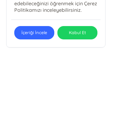
edebileceğinizi öğrenmek için Çerez
Politikamızı inceleyebilirsiniz.
İçeriği İncele
Kabul Et
Emin Yayınları
Uludağ Üniv. İlahiyat Fak. Fethiye Mah. Kırlangıç Sok. No: 11/B