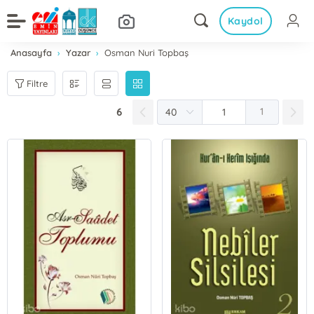
Kaydol
Anasayfa
Yazar
Osman Nuri Topbaş
Filtre
6
1