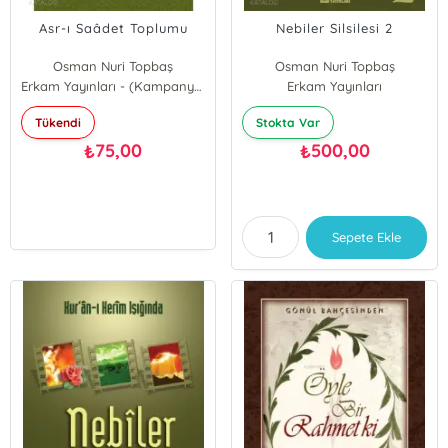
Asr-ı Saâdet Toplumu
Nebiler Silsilesi 2
Osman Nuri Topbaş
Osman Nuri Topbaş
Erkam Yayınları - (Kampanya)
Erkam Yayınları
Tükendi
Stokta Var
75,00
500,00
₺
₺
Sepete Ekle