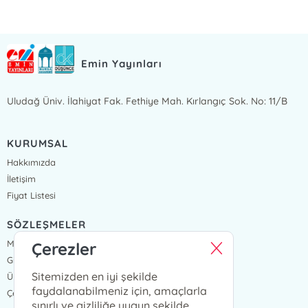
Emin Yayınları
Uludağ Üniv. İlahiyat Fak. Fethiye Mah. Kırlangıç Sok. No: 11/B
KURUMSAL
Hakkımızda
İletişim
Fiyat Listesi
SÖZLEŞMELER
Mesafeli Satış Sözleşmesi
Çerezler
Gizlilik Sözleşmesi
Sitemizden en iyi şekilde
Üyelik Sözleşmesi
faydalanabilmeniz için, amaçlarla
Çerez Politikası
sınırlı ve gizliliğe uygun şekilde