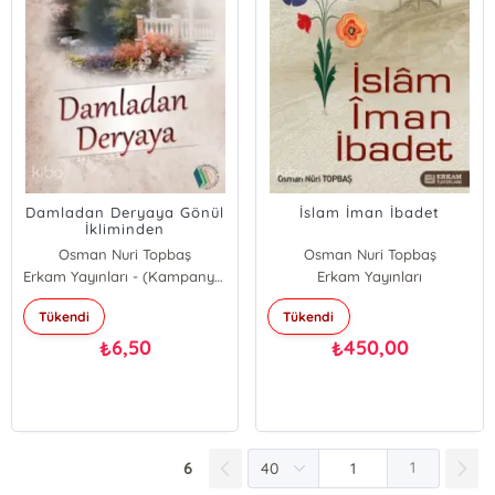
Damladan Deryaya Gönül
İslam İman İbadet
İkliminden
Osman Nuri Topbaş
Osman Nuri Topbaş
Erkam Yayınları - (Kampanya)
Erkam Yayınları
Tükendi
Tükendi
6,50
450,00
₺
₺
6
1