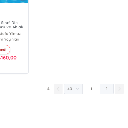
 Sınıf Din
ürü ve Ahlak
isi Materyal
tafa Yılmaz
Kitabı
m Yayınları
endi
160,00
₺
4
1