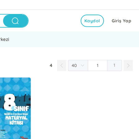
Kaydol
Giriş Yap
kezi
4
1