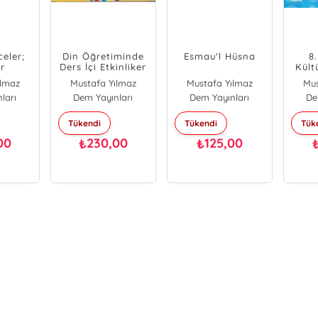
celer;
Din Öğretiminde
Esmau'l Hüsna
8.
er
Ders İçi Etkinliker
Kült
sin
Bilg
ılmaz
Mustafa Yılmaz
Mustafa Yılmaz
Mus
ları
Dem Yayınları
Dem Yayınları
De
Tükendi
Tükendi
Tük
00
230,00
125,00
₺
₺