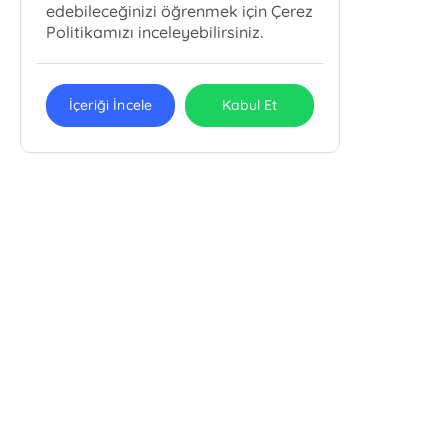
edebileceğinizi öğrenmek için Çerez
Politikamızı inceleyebilirsiniz.
İçeriği İncele
Kabul Et
Emin Yayınları
Uludağ Üniv. İlahiyat Fak. Fethiye Mah. Kırlangıç Sok. No: 11/B