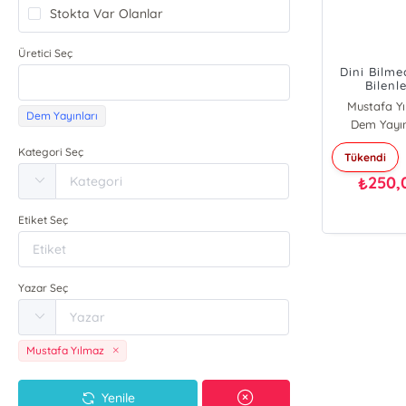
Stokta Var Olanlar
Üretici Seç
Dini Bilme
Bilenl
Söyleme
Mustafa Y
Dem Yayınları
Dem Yayın
Kategori Seç
Tükendi
250,
₺
Etiket Seç
Yazar Seç
Mustafa Yılmaz
Yenile