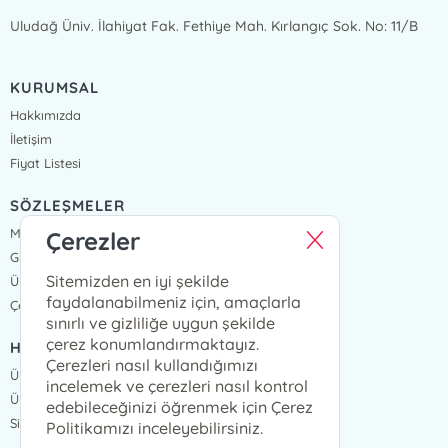
Uludağ Üniv. İlahiyat Fak. Fethiye Mah. Kırlangıç Sok. No: 11/B
KURUMSAL
Hakkımızda
İletişim
Fiyat Listesi
SÖZLEŞMELER
Mesafeli Satış Sözleşmesi
Çerezler
Gizlilik Sözleşmesi
Sitemizden en iyi şekilde
Üyelik Sözleşmesi
faydalanabilmeniz için, amaçlarla
Çerez Politikası
sınırlı ve gizliliğe uygun şekilde
çerez konumlandırmaktayız.
HIZLI ERİŞİM
Çerezleri nasıl kullandığımızı
Üye Ol
incelemek ve çerezleri nasıl kontrol
Üye Giriş
edebileceğinizi öğrenmek için Çerez
Sipariş Takip
Politikamızı inceleyebilirsiniz.