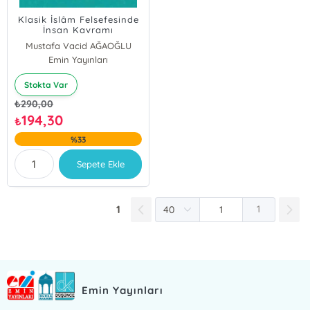
Klasik İslâm Felsefesinde
İnsan Kavramı
Mustafa Vacid AĞAOĞLU
Emin Yayınları
Stokta Var
₺
290,00
194,30
₺
%33
Sepete Ekle
1
1
Emin Yayınları