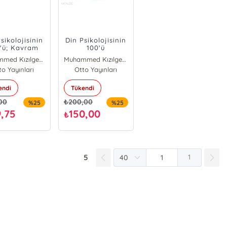
sikolojisinin
Din Psikolojisinin
'ü; Kavram
100'ü
aritaları
Muhammed Kızılgeçit
Muhammed Kızılgeçit
to Yayınları
Otto Yayınları
endi
Tükendi
00
₺
200,00
%25
%25
9,75
150,00
₺
5
1