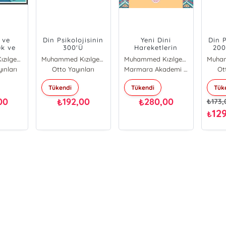
k ve
Din Psikolojisinin
Yeni Dini
Din P
uk ve
300'Ü
Hareketlerin
200
ık
Psikolojisi
H
Muhammed Kızılgeçit
Muhammed Kızılgeçit
Muhammed Kızılgeçit
ınları
Otto Yayınları
Marmara Akademi Yayınları
Ot
Tükendi
Tükendi
Tük
00
192,00
280,00
₺
₺
₺
173,
12
₺