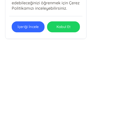
edebileceğinizi öğrenmek için Çerez
Politikamızı inceleyebilirsiniz.
İçeriği İncele
Kabul Et
Emin Yayınları
Uludağ Üniv. İlahiyat Fak. Fethiye Mah. Kırlangıç Sok. No: 11/B