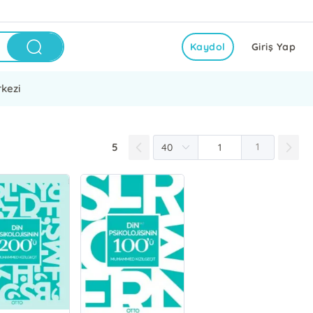
Kaydol
Giriş Yap
kezi
5
1