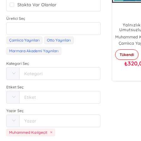
Stokta Var Olanlar
Üretici Seç
Yalnızlı
Umutsuzl
Dindarl
Çamlıca Yayınları
Otto Yayınları
Çamlıca Yay
Marmara Akademi Yayınları
Tükendi
320,
₺
Kategori Seç
Etiket Seç
Yazar Seç
Muhammed Kızılgeçit