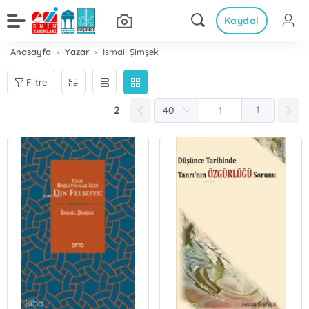
Kaydol
Anasayfa
Yazar
İsmail Şimşek
Filtre
2
1