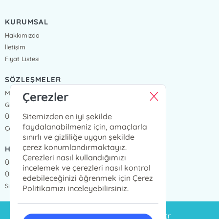
KURUMSAL
Hakkımızda
İletişim
Fiyat Listesi
SÖZLEŞMELER
Mesafeli Satış Sözleşmesi
Çerezler
Gizlilik Sözleşmesi
Sitemizden en iyi şekilde
Üyelik Sözleşmesi
faydalanabilmeniz için, amaçlarla
Çerez Politikası
sınırlı ve gizliliğe uygun şekilde
çerez konumlandırmaktayız.
HIZLI ERİŞİM
Çerezleri nasıl kullandığımızı
Üye Ol
incelemek ve çerezleri nasıl kontrol
Üye Giriş
edebileceğinizi öğrenmek için Çerez
Sipariş Takip
Politikamızı inceleyebilirsiniz.
siparis@eminyayinlari.com.tr