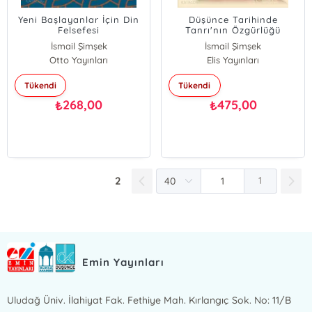
Yeni Başlayanlar İçin Din
Düşünce Tarihinde
Felsefesi
Tanrı'nın Özgürlüğü
Sorunu
İsmail Şimşek
İsmail Şimşek
Otto Yayınları
Elis Yayınları
Tükendi
Tükendi
268,00
475,00
₺
₺
2
1
Emin Yayınları
Uludağ Üniv. İlahiyat Fak. Fethiye Mah. Kırlangıç Sok. No: 11/B