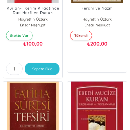
Kur'an-ı Kerim Kıraatinde
Ferahi ve Nazm
Dad Harfi ve Dudak
Ta'limi
Hayrettin Öztürk
Hayrettin Öztürk
Ensar Neşriyat
Ensar Neşriyat
Stokta Var
Tükendi
100,00
200,00
₺
₺
Sepete Ekle