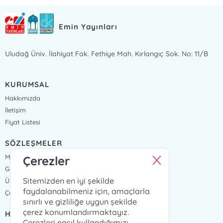
Emin Yayınları
Uludağ Üniv. İlahiyat Fak. Fethiye Mah. Kırlangıç Sok. No: 11/B
KURUMSAL
Hakkımızda
İletişim
Fiyat Listesi
SÖZLEŞMELER
Mesafeli Satış Sözleşmesi
Çerezler
Gizlilik Sözleşmesi
Sitemizden en iyi şekilde
Üyelik Sözleşmesi
faydalanabilmeniz için, amaçlarla
Çerez Politikası
sınırlı ve gizliliğe uygun şekilde
çerez konumlandırmaktayız.
HIZLI ERİŞİM
Çerezleri nasıl kullandığımızı