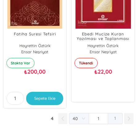
Fatiha Suresi Tefsiri
Ebedi Mucize Kuran
Yazılması ve Toplanması
Hayrettin Öztürk
Hayrettin Öztürk
Ensar Neşriyat
Ensar Neşriyat
Stokta Var
Tükendi
200,00
22,00
₺
₺
Sepete Ekle
4
1