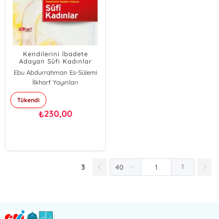
Kendilerini İbadete
Adayan Sûfi Kadınlar
Ebu Abdurrahman Es-Sülemi
İlkharf Yayınları
Tükendi
230,00
₺
3
1