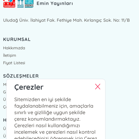
Emin Yayınları
Uludağ Üniv. İlahiyat Fak. Fethiye Mah. Kırlangıç Sok. No: 11/B
KURUMSAL
Hakkımızda
İletişim
Fiyat Listesi
SÖZLEŞMELER
Mesafeli Satış Sözleşmesi
Çerezler
Gizlilik Sözleşmesi
Sitemizden en iyi şekilde
Üyelik Sözleşmesi
faydalanabilmeniz için, amaçlarla
Çerez Politikası
sınırlı ve gizliliğe uygun şekilde
çerez konumlandırmaktayız.
HIZLI ERİŞİM
Çerezleri nasıl kullandığımızı
Üye Ol
incelemek ve çerezleri nasıl kontrol
Üye Giriş
edebileceğinizi öğrenmek için Çerez