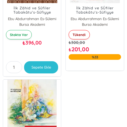
İlk Zâhid ve Sûfiler
İlk Zâhid ve SÛfiler
Tabakâtu's-Sûfiyye
Tabakâtu's-Sûfiyye
(Türkçe)
Ebu Abdurrahman Es-Sülemi
Ebu Abdurrahman Es-Sülemi
Bursa Akademi
Bursa Akademi
Stokta Var
Tükendi
396,00
₺
₺
300,00
201,00
₺
%33
Sepete Ekle