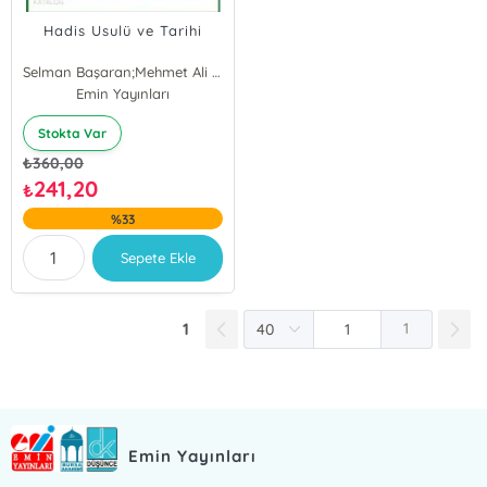
Hadis Usulü ve Tarihi
Selman Başaran;Mehmet Ali Sönmez
Selman Başaran
Emin Yayınları
Mehmet Ali Sönmez
Stokta Var
₺
360,00
241,20
₺
%33
Sepete Ekle
1
1
Emin Yayınları