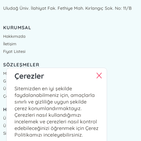
Uludağ Üniv. İlahiyat Fak. Fethiye Mah. Kırlangıç Sok. No: 11/B
KURUMSAL
Hakkımızda
İletişim
Fiyat Listesi
SÖZLEŞMELER
Mesafeli Satış Sözleşmesi
Çerezler
Gizlilik Sözleşmesi
Sitemizden en iyi şekilde
Üyelik Sözleşmesi
faydalanabilmeniz için, amaçlarla
Çerez Politikası
sınırlı ve gizliliğe uygun şekilde
çerez konumlandırmaktayız.
HIZLI ERİŞİM
Çerezleri nasıl kullandığımızı
Üye Ol
incelemek ve çerezleri nasıl kontrol
Üye Giriş
edebileceğinizi öğrenmek için Çerez
Sipariş Takip
Politikamızı inceleyebilirsiniz.