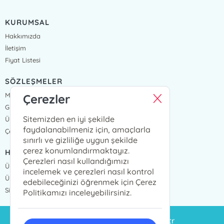
KURUMSAL
Hakkımızda
İletişim
Fiyat Listesi
SÖZLEŞMELER
Mesafeli Satış Sözleşmesi
Çerezler
Gizlilik Sözleşmesi
Sitemizden en iyi şekilde
Üyelik Sözleşmesi
faydalanabilmeniz için, amaçlarla
Çerez Politikası
sınırlı ve gizliliğe uygun şekilde
çerez konumlandırmaktayız.
HIZLI ERİŞİM
Çerezleri nasıl kullandığımızı
Üye Ol
incelemek ve çerezleri nasıl kontrol
Üye Giriş
edebileceğinizi öğrenmek için Çerez
Sipariş Takip
Politikamızı inceleyebilirsiniz.
siparis@eminyayinlari.com.tr