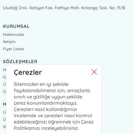
Uludağ Üniv. İlahiyat Fak. Fethiye Mah. Kırlangıç Sok. No: 11/B
KURUMSAL
Hakkımızda
İletişim
Fiyat Listesi
SÖZLEŞMELER
Mesafeli Satış Sözleşmesi
Çerezler
Gizlilik Sözleşmesi
Sitemizden en iyi şekilde
Üyelik Sözleşmesi
faydalanabilmeniz için, amaçlarla
Çerez Politikası
sınırlı ve gizliliğe uygun şekilde
çerez konumlandırmaktayız.
HIZLI ERİŞİM
Çerezleri nasıl kullandığımızı
Üye Ol
incelemek ve çerezleri nasıl kontrol
Üye Giriş
edebileceğinizi öğrenmek için Çerez
Sipariş Takip
Politikamızı inceleyebilirsiniz.