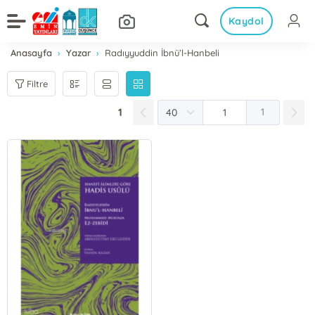
Kaydol
Anasayfa
Yazar
Radıyyuddin İbnü’l-Hanbeli
Filtre
1
1