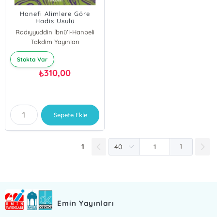
Hanefi Alimlere Göre
Hadis Usulü
Radıyyuddin İbnü’l-Hanbeli
Takdim Yayınları
Muhammed Murtaza Ez-Zebidi
Stokta Var
310,00
₺
Sepete Ekle
1
1
Emin Yayınları