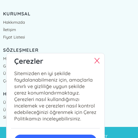
KURUMSAL
Hakkımızda
İletişim
Fiyat Listesi
SÖZLEŞMELER
Mesafeli Satış Sözleşmesi
Çerezler
Gizlilik Sözleşmesi
Sitemizden en iyi şekilde
Üyelik Sözleşmesi
faydalanabilmeniz için, amaçlarla
Çerez Politikası
sınırlı ve gizliliğe uygun şekilde
çerez konumlandırmaktayız.
HIZLI ERİŞİM
Çerezleri nasıl kullandığımızı
Üye Ol
incelemek ve çerezleri nasıl kontrol
Üye Giriş
edebileceğinizi öğrenmek için Çerez
Sipariş Takip
Politikamızı inceleyebilirsiniz.
siparis@eminyayinlari.com.tr