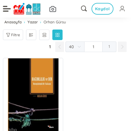
Kaydol
Anasayfa
Yazar
Orhan Gürsu
Filtre
1
1