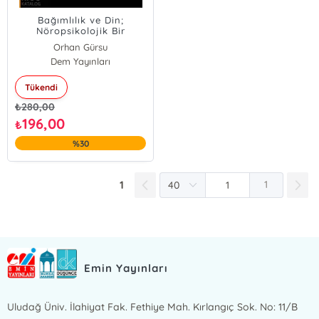
Bağımlılık ve Din;
Nöropsikolojik Bir
Yaklaşım
Orhan Gürsu
Dem Yayınları
Tükendi
₺
280,00
196,00
₺
%30
1
1
Emin Yayınları
Uludağ Üniv. İlahiyat Fak. Fethiye Mah. Kırlangıç Sok. No: 11/B