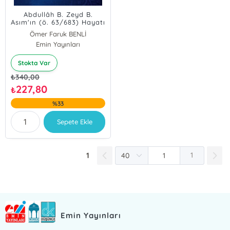
Abdullâh B. Zeyd B.
Asım'ın (ö. 63/683) Hayatı
ve Rivayetlerinin
Ömer Faruk BENLİ
Değerlendirilmesi
Emin Yayınları
Stokta Var
₺
340,00
227,80
₺
%33
Sepete Ekle
1
1
Emin Yayınları