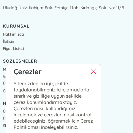
Uludağ Üniv. İlahiyat Fak. Fethiye Mah. Kırlangıç Sok. No: 11/B
KURUMSAL
Hakkımızda
İletişim
Fiyat Listesi
SÖZLEŞMELER
Mesafeli Satış Sözleşmesi
Çerezler
Gizlilik Sözleşmesi
Sitemizden en iyi şekilde
Üyelik Sözleşmesi
faydalanabilmeniz için, amaçlarla
Çerez Politikası
sınırlı ve gizliliğe uygun şekilde
çerez konumlandırmaktayız.
HIZLI ERİŞİM
Çerezleri nasıl kullandığımızı
Üye Ol
incelemek ve çerezleri nasıl kontrol
Üye Giriş
edebileceğinizi öğrenmek için Çerez
Sipariş Takip
Politikamızı inceleyebilirsiniz.