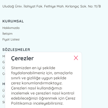
Uludağ Üniv. İlahiyat Fak. Fethiye Mah. Kırlangıç Sok. No: 11/B
KURUMSAL
Hakkımızda
İletişim
Fiyat Listesi
SÖZLEŞMELER
Mesafeli Satış Sözleşmesi
Çerezler
Gizlilik Sözleşmesi
Sitemizden en iyi şekilde
Üyelik Sözleşmesi
faydalanabilmeniz için, amaçlarla
Çerez Politikası
sınırlı ve gizliliğe uygun şekilde
çerez konumlandırmaktayız.
HIZLI ERİŞİM
Çerezleri nasıl kullandığımızı
Üye Ol
incelemek ve çerezleri nasıl kontrol
Üye Giriş
edebileceğinizi öğrenmek için Çerez
Sipariş Takip
Politikamızı inceleyebilirsiniz.