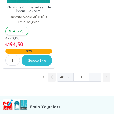
Klasik İslâm Felsefesinde
İnsan Kavramı
Mustafa Vacid AĞAOĞLU
Emin Yayınları
Stokta Var
₺
290,00
194,30
₺
%33
Sepete Ekle
1
1
Emin Yayınları