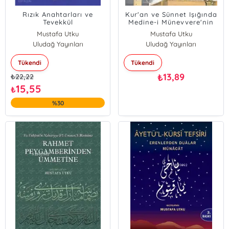
Rızık Anahtarları ve
Kur'an ve Sünnet Işığında
Tevekkül
Medine-i Münevvere'nin
Faziletleri ve Peygamber
Mustafa Utku
Mustafa Utku
Efendimiz Sallallahu Aleyh
Uludağ Yayınları
Uludağ Yayınları
Tükendi
Tükendi
13,89
₺
₺
22,22
15,55
₺
%30