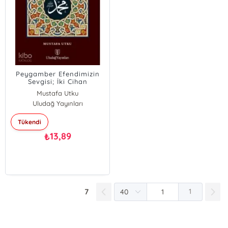
Peygamber Efendimizin
Sevgisi; İki Cihan
Saadetinin Sermayesi
Mustafa Utku
Uludağ Yayınları
Tükendi
13,89
₺
7
1