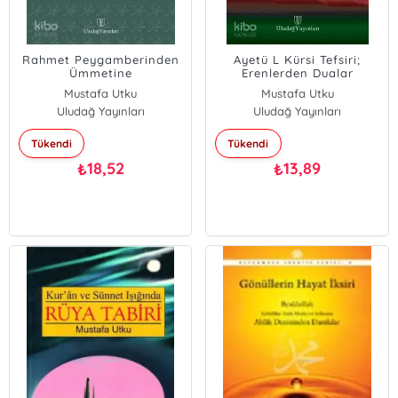
Rahmet Peygamberinden
Ayetü L Kürsi Tefsiri;
Ümmetine
Erenlerden Dualar
Münacat
Mustafa Utku
Mustafa Utku
Uludağ Yayınları
Uludağ Yayınları
Tükendi
Tükendi
18,52
13,89
₺
₺