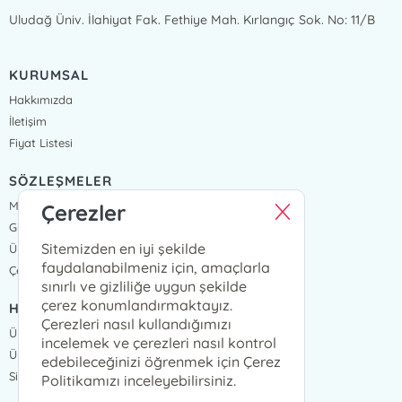
Uludağ Üniv. İlahiyat Fak. Fethiye Mah. Kırlangıç Sok. No: 11/B
KURUMSAL
Hakkımızda
İletişim
Fiyat Listesi
SÖZLEŞMELER
Mesafeli Satış Sözleşmesi
Çerezler
Gizlilik Sözleşmesi
Sitemizden en iyi şekilde
Üyelik Sözleşmesi
faydalanabilmeniz için, amaçlarla
Çerez Politikası
sınırlı ve gizliliğe uygun şekilde
çerez konumlandırmaktayız.
HIZLI ERİŞİM
Çerezleri nasıl kullandığımızı
Üye Ol
incelemek ve çerezleri nasıl kontrol
Üye Giriş
edebileceğinizi öğrenmek için Çerez
Sipariş Takip
Politikamızı inceleyebilirsiniz.