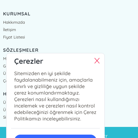
KURUMSAL
Hakkımızda
İletişim
Fiyat Listesi
SÖZLEŞMELER
Mesafeli Satış Sözleşmesi
Çerezler
Gizlilik Sözleşmesi
Sitemizden en iyi şekilde
Üyelik Sözleşmesi
faydalanabilmeniz için, amaçlarla
Çerez Politikası
sınırlı ve gizliliğe uygun şekilde
çerez konumlandırmaktayız.
HIZLI ERİŞİM
Çerezleri nasıl kullandığımızı
Üye Ol
incelemek ve çerezleri nasıl kontrol
Üye Giriş
edebileceğinizi öğrenmek için Çerez
Sipariş Takip
Politikamızı inceleyebilirsiniz.
siparis@eminyayinlari.com.tr