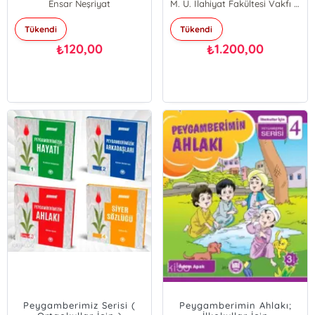
Ensar Neşriyat
Adnan Demircan
M. Ü. İlahiyat Fakültesi Vakfı Yayınları
Şaban Öz
Tükendi
Tükendi
Mahmut Kelpetin
120,00
1.200,00
₺
₺
Peygamberimiz Serisi (
Peygamberimin Ahlakı;