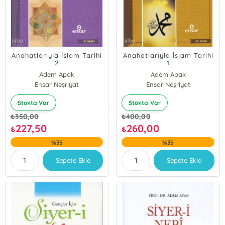
Anahatlarıyla İslam Tarihi
Anahatlarıyla İslam Tarihi
2
1
Adem Apak
Adem Apak
Ensar Neşriyat
Ensar Neşriyat
Stokta Var
Stokta Var
₺
350,00
₺
400,00
227,50
260,00
₺
₺
%35
%35
Sepete Ekle
Sepete Ekle