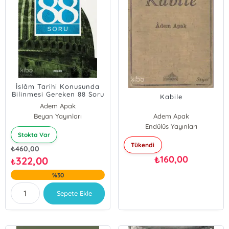
İslâm Tarihi Konusunda
Bilinmesi Gereken 88 Soru
Kabile
Adem Apak
Beyan Yayınları
Adem Apak
Endülüs Yayınları
Stokta Var
Tükendi
₺
460,00
160,00
₺
322,00
₺
%30
Sepete Ekle