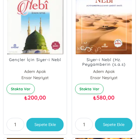
Gençler İçin Siyer-i Nebî
Siyer-i Nebî (Hz.
Peygamberin (s.a.s)
Hayatı – Şahsiyeti –
Adem Apak
Adem Apak
Daveti)
Ensar Neşriyat
Ensar Neşriyat
Stokta Var
Stokta Var
200,00
580,00
₺
₺
Sepete Ekle
Sepete Ekle