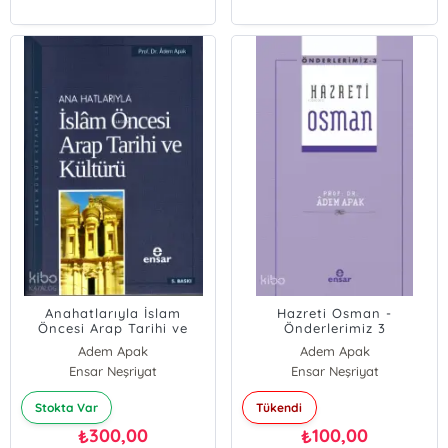
Anahatlarıyla İslam
Hazreti Osman -
Öncesi Arap Tarihi ve
Önderlerimiz 3
Kültürü
Adem Apak
Adem Apak
Ensar Neşriyat
Ensar Neşriyat
Stokta Var
Tükendi
300,00
100,00
₺
₺