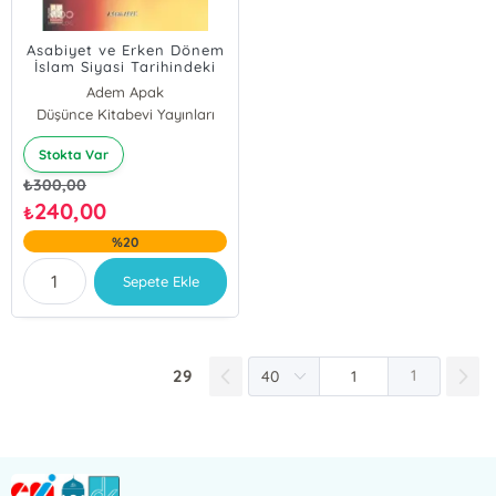
Asabiyet ve Erken Dönem
İslam Siyasi Tarihindeki
Etkileri
Adem Apak
Düşünce Kitabevi Yayınları
Stokta Var
₺
300,00
240,00
₺
%20
Sepete Ekle
29
1