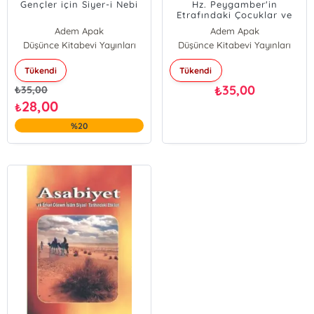
Gençler için Siyer-i Nebi
Hz. Peygamber'in
Etrafındaki Çocuklar ve
Gençler
Adem Apak
Adem Apak
Düşünce Kitabevi Yayınları
Düşünce Kitabevi Yayınları
Tükendi
Tükendi
35,00
₺
₺
35,00
28,00
₺
%20