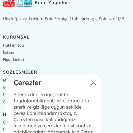
Emin Yayınları
Uludağ Üniv. İlahiyat Fak. Fethiye Mah. Kırlangıç Sok. No: 11/B
KURUMSAL
Hakkımızda
İletişim
Fiyat Listesi
SÖZLEŞMELER
Mesafeli Satış Sözleşmesi
Çerezler
Gizlilik Sözleşmesi
Sitemizden en iyi şekilde
Üyelik Sözleşmesi
faydalanabilmeniz için, amaçlarla
Çerez Politikası
sınırlı ve gizliliğe uygun şekilde
çerez konumlandırmaktayız.
HIZLI ERİŞİM
Çerezleri nasıl kullandığımızı
Üye Ol
incelemek ve çerezleri nasıl kontrol
Üye Giriş
edebileceğinizi öğrenmek için Çerez