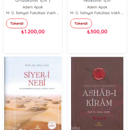
Ortaokullar İçin )
İlkokullar İçin
Peygamberim Serisi - 4
Adem Apak
Adem Apak
Adnan Demircan
M. Ü. İlahiyat Fakültesi Vakfı Yayınları
M. Ü. İlahiyat Fakültesi Vakfı Yayınları
Şaban Öz
Tükendi
Tükendi
Mahmut Kelpetin
1.200,00
300,00
₺
₺