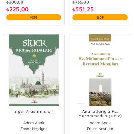
₺
300,00
₺
735,00
225,00
551,25
₺
₺
%25
%25
Siyer Araştırmaları
Anahatlarıyla Hz.
Muhammed'in (s.a.v)
Evrensel Mesajları
Adem Apak
Adem Apak
Ensar Neşriyat
Ensar Neşriyat