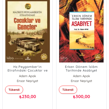
Hz.Peygamber'in
Erken Dönem İslâm
Etrafındaki Çocuklar ve
Tarihinde Asabiyet
Gençler
Adem Apak
Adem Apak
Ensar Neşriyat
Ensar Neşriyat
Tükendi
Tükendi
230,00
300,00
₺
₺