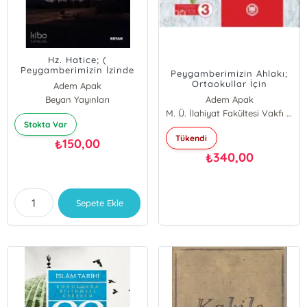
Hz. Hatice; (
Peygamberimizin İzinde
Peygamberimizin Ahlakı;
40 Sahabi/12)
Ortaokullar İçin
Adem Apak
Beyan Yayınları
Adem Apak
M. Ü. İlahiyat Fakültesi Vakfı Yayınları
Stokta Var
Tükendi
150,00
₺
340,00
₺
Sepete Ekle