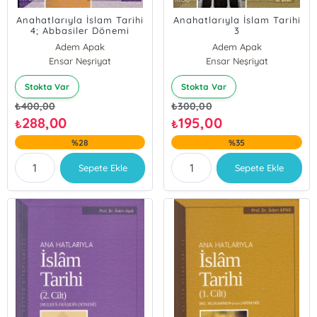
Anahatlarıyla İslam Tarihi
Anahatlarıyla İslam Tarihi
4; Abbasiler Dönemi
3
Adem Apak
Adem Apak
Ensar Neşriyat
Ensar Neşriyat
Stokta Var
Stokta Var
₺
400,00
₺
300,00
288,00
195,00
₺
₺
%28
%35
Sepete Ekle
Sepete Ekle