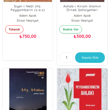
Siyer-i Nebî (Hz.
Ashab-ı Kiram İslamın
Peygamberin (s.a.s)
Örnek Şahsiyetleri
Hayatı – Şahsiyeti –
Adem Apak
Adem Apak
Daveti); Ciltli
Ensar Neşriyat
Ensar Neşriyat
Tükendi
Stokta Var
750,00
300,00
₺
₺
Sepete Ekle