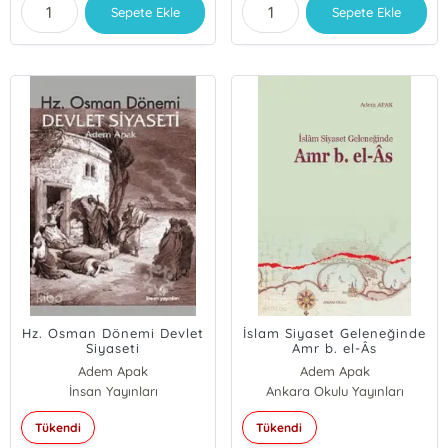
Sepete Ekle
Sepete Ekle
Hz. Osman Dönemi Devlet
İslam Siyaset Geleneğinde
Siyaseti
Amr b. el-Âs
Adem Apak
Adem Apak
İnsan Yayınları
Ankara Okulu Yayınları
Tükendi
Tükendi