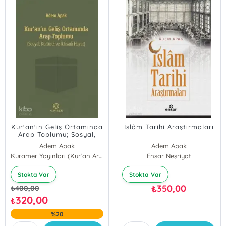
Kur'an'ın Geliş Ortamında
İslâm Tarihi Araştırmaları
Arap Toplumu; Sosyal,
Kültürel ve İktisadi Hayat
Adem Apak
Adem Apak
Kuramer Yayınları (Kur`an Araştırmaları Merkezi)
Ensar Neşriyat
Stokta Var
Stokta Var
350,00
₺
₺
400,00
320,00
₺
%20