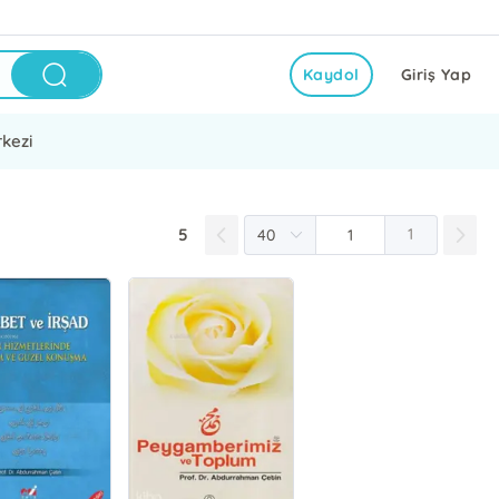
Kaydol
Giriş Yap
kezi
5
1