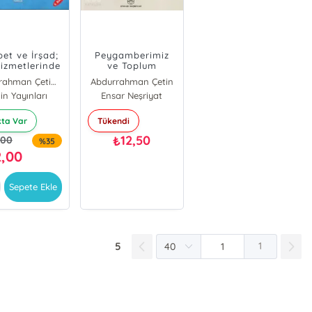
bet ve İrşad;
Peygamberimiz
izmetlerinde
ve Toplum
işim ve Güzel
Abdurrahman Çetin (İlahiyatçı)
Abdurrahman Çetin
Konuşma
rrahman Çetin
in Yayınları
Ensar Neşriyat
kta Var
Tükendi
12,50
₺
,00
%35
2,00
Sepete Ekle
5
1