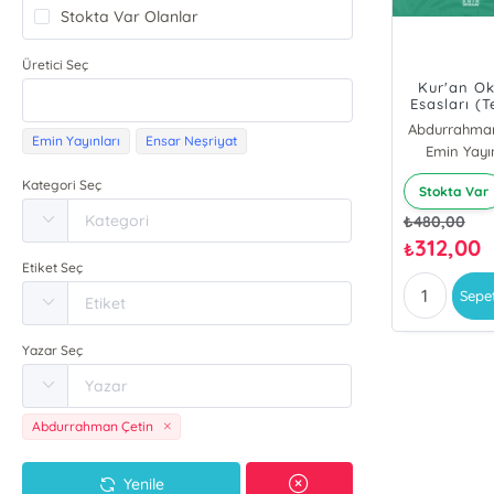
Stokta Var Olanlar
Üretici Seç
Kur'an O
Esasları (T
Abdurrahman
Emin Yayınları
Ensar Neşriyat
Emin Yayın
Kategori Seç
Stokta Var
₺
480,00
312,00
₺
Etiket Seç
Sepe
Yazar Seç
Abdurrahman Çetin
Yenile