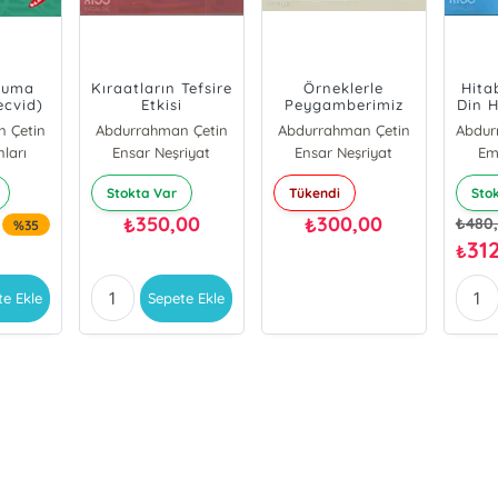
kuma
Kıraatların Tefsire
Örneklerle
Hita
ecvid)
Etkisi
Peygamberimiz
Din H
İlet
 Çetin
Abdurrahman Çetin
Abdurrahman Çetin
ları
Abdurrahman Çetin (İlahiyatçı)
Ensar Neşriyat
Ensar Neşriyat
Abdu
Em
Stokta Var
Tükendi
Sto
350,00
300,00
₺
₺
₺
480
%35
31
₺
te Ekle
Sepete Ekle