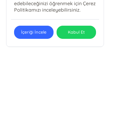
edebileceğinizi öğrenmek için Çerez
Politikamızı inceleyebilirsiniz.
İçeriği İncele
Kabul Et
Emin Yayınları
Uludağ Üniv. İlahiyat Fak. Fethiye Mah. Kırlangıç Sok. No: 11/B