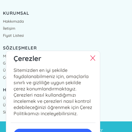
KURUMSAL
Hakkımızda
İletişim
Fiyat Listesi
SÖZLEŞMELER
Mesafeli Satış Sözleşmesi
Çerezler
Gizlilik Sözleşmesi
Sitemizden en iyi şekilde
Üyelik Sözleşmesi
faydalanabilmeniz için, amaçlarla
Çerez Politikası
sınırlı ve gizliliğe uygun şekilde
çerez konumlandırmaktayız.
HIZLI ERİŞİM
Çerezleri nasıl kullandığımızı
Üye Ol
incelemek ve çerezleri nasıl kontrol
Üye Giriş
edebileceğinizi öğrenmek için Çerez
Sipariş Takip
Politikamızı inceleyebilirsiniz.
siparis@eminyayinlari.com.tr