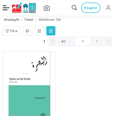
Kaydol
Anasayfa
Yazar
Abdülnasır Süt
Filtre
1
1