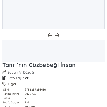
Tanrı’nın Gözbebeği İnsan
Şaban Ali Düzgün
Otto Yayınları
Diğer
ISBN
:
9786257236430
Basım Tarihi
:
2022-03
Baskı
:
2
Sayfa Sayısı
:
216
Boyut
:
135x210