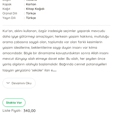
Kapak
:
Karton
Kağıt
:
Kitap Kağıdı
Orjinal Dili
:
Türkçe
Yayın Dili
:
Türkçe
Kur’an, aklını kullanan, özgür iradesiyle seçimler yaparak mevcudu
daha iyiye götürmeyi amaçlayan; herkesin yaşam hakkına, mutluluğu
arama çabasına saygılı olan, toplumda var olan farklı kesimlerin
yaşam ideallerine, beklentilerine saygı duyan insanı var kılma
amacındadır. Böyle bir dinamizme kavuşturduktan sonra Allah insanı
mevcut dünyayı ıslah etmeye davet eder. Bu ıslah, her şeyden önce
yanlış algıların ıslahıyla başlamalıdır. Bağrında cennet potansiyelleri
...
taşıyan yeryüzünü ‘seküler’ ilan e
Devamını Oku
Stokta Var
340,00
Liste Fiyatı :