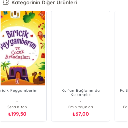
Kategorinin Diğer Ürünleri
Kur’an Bağlamında
Fc.Süper Fine Min 75Mm
Kıskançlık
-
-
Emin Yayınları
Faber Castell (Kırtasiye)
67,00
25,00
₺
₺