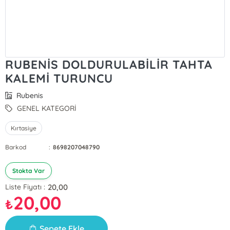
RUBENİS DOLDURULABİLİR TAHTA
KALEMİ TURUNCU
Rubenis
GENEL KATEGORİ
Kırtasiye
Barkod
:
8698207048790
Stokta Var
20,00
Liste Fiyatı :
20,00
₺
Sepete Ekle