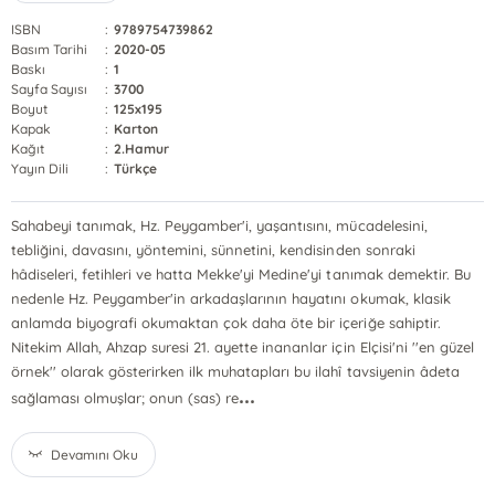
ISBN
:
9789754739862
Basım Tarihi
:
2020-05
Baskı
:
1
Sayfa Sayısı
:
3700
Boyut
:
125x195
Kapak
:
Karton
Kağıt
:
2.Hamur
Yayın Dili
:
Türkçe
Sahabeyi tanımak, Hz. Peygamber'i, yaşantısını, mücadelesini,
tebliğini, davasını, yöntemini, sünnetini, kendisinden sonraki
hâdiseleri, fetihleri ve hatta Mekke'yi Medine'yi tanımak demektir. Bu
nedenle Hz. Peygamber'in arkadaşlarının hayatını okumak, klasik
anlamda biyografi okumaktan çok daha öte bir içeriğe sahiptir.
Nitekim Allah, Ahzap suresi 21. ayette inananlar için Elçisi'ni ''en güzel
örnek'' olarak gösterirken ilk muhatapları bu ilahî tavsiyenin âdeta
...
sağlaması olmuşlar; onun (sas) re
Devamını Oku