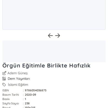
Örgün Eğitimle Birlikte Hafızlık
Adem Güneş
Dem Yayınları
İslami Eğitim
ISBN
:
9786054036875
Basım Tarihi
:
2020-09
Baskı
:
1
Sayfa Sayısı
:
238
Boyut
:
150x215