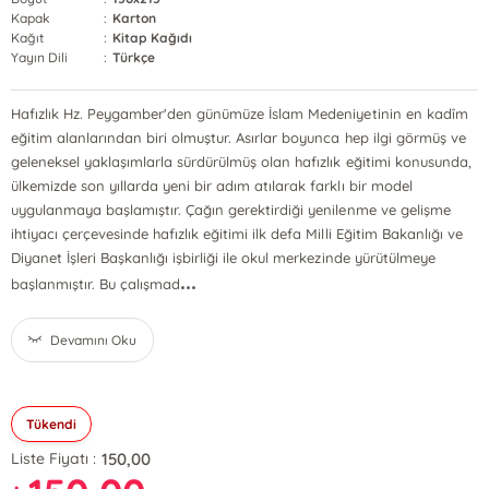
Kapak
:
Karton
Kağıt
:
Kitap Kağıdı
Yayın Dili
:
Türkçe
Hafızlık Hz. Peygamber'den günümüze İslam Medeniyetinin en kadîm
eğitim alanlarından biri olmuştur. Asırlar boyunca hep ilgi görmüş ve
geleneksel yaklaşımlarla sürdürülmüş olan hafızlık eğitimi konusunda,
ülkemizde son yıllarda yeni bir adım atılarak farklı bir model
uygulanmaya başlamıştır. Çağın gerektirdiği yenilenme ve gelişme
ihtiyacı çerçevesinde hafızlık eğitimi ilk defa Milli Eğitim Bakanlığı ve
Diyanet İşleri Başkanlığı işbirliği ile okul merkezinde yürütülmeye
...
başlanmıştır. Bu çalışmad
Devamını Oku
Tükendi
150,00
Liste Fiyatı :