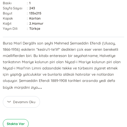
Baskı
:
1
Sayfa Sayısı
:
243
Boyut
:
135x215
Kapak
:
Karton
Kağıt
:
2.Hamur
Yayın Dili
:
Türkçe
Bursa Mısrî Dergâhı son şeyhi Mehmed Şemseddin Efendi (Ulusoy,
1866-1936) eskilerin "kesîru't-te'lif" dedikleri çok eser veren bereketli
müelliflerden biri. Bu kitabı enteresan bir seyahatname; Halvetiye
tarikatının Mısriye kolunun piri olan Niyazî-i Mısriye kolunun piri olan
Niyazî-i Mısrî'nin Limni adasındaki tekke ve türbesini ziyaret etmek
için yaptığı yolculuklar ve bunlarla alâkalı hatıralar ve notlardan
oluşuyor. Şemseddin Efendi 1889-1908 tarihleri arasında yedi defa
...
büyük mürşidini ziya
Devamını Oku
Stokta Var