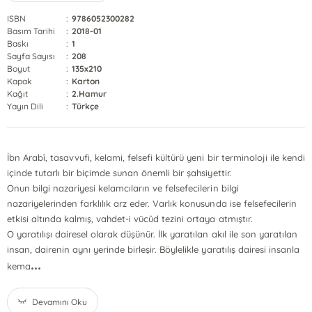
ISBN
:
9786052300282
Basım Tarihi
:
2018-01
Baskı
:
1
Sayfa Sayısı
:
208
Boyut
:
135x210
Kapak
:
Karton
Kağıt
:
2.Hamur
Yayın Dili
:
Türkçe
İbn Arabî, tasavvufi, kelami, felsefi kültürü yeni bir terminoloji ile kendi
içinde tutarlı bir biçimde sunan önemli bir şahsiyettir.
Onun bilgi nazariyesi kelamcıların ve felsefecilerin bilgi
nazariyelerinden farklılık arz eder. Varlık konusunda ise felsefecilerin
etkisi altında kalmış, vahdet-i vücûd tezini ortaya atmıştır.
O yaratılışı dairesel olarak düşünür. İlk yaratılan akıl ile son yaratılan
insan, dairenin aynı yerinde birleşir. Böylelikle yaratılış dairesi insanla
...
kema
Devamını Oku