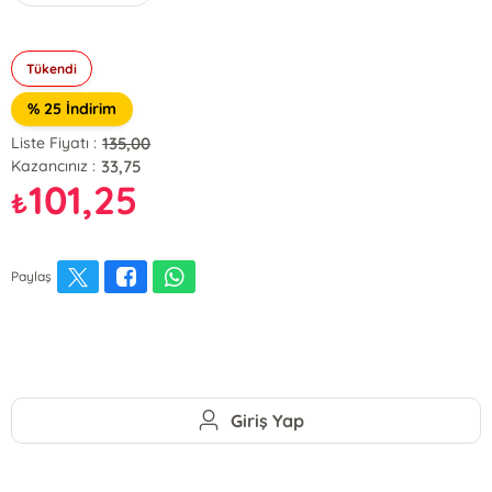
Tükendi
% 25 İndirim
135,00
Liste Fiyatı :
33,75
Kazancınız :
101,25
₺
Paylaş
Giriş Yap