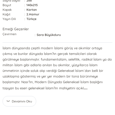
Sayfa Sayısı
:
288
Boyut
:
140x215
Kapak
:
Karton
Kağıt
:
2.Hamur
Yayın Dili
:
Türkçe
Emeği Geçenler
Çevirmen
:
Sara Büyükduru
İslam dünyasında çeşitli modern İslami görüş ve akımlar ortaya
çıkmış ve bunlar dünyada İslam?ın gerçek temsilcileri olarak
görülmeye başlanmıştır. fundamentalizm, selefilik, radikal İslam ya da
militan İslam gibi adlarla anılan bu akımlar, yüzyıllarca İslam
ümmetinin içinde soluk alıp verdiği Geleneksel İslam´dan belli bir
uzaklaşma göstermiş ve yer yer modern bir tona bürünmeye
başlamıştır. Nasr?ın, Modern Dünyada Geleneksel İslam başlığını
...
taşıyan bu eseri geleneksel İslam?ın mahiyetini açıkl
Devamını Oku