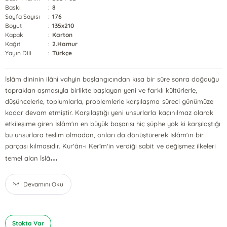
Baskı
:
8
Sayfa Sayısı
:
176
Boyut
:
135x210
Kapak
:
Karton
Kağıt
:
2.Hamur
Yayın Dili
:
Türkçe
İslâm dininin ilâhî vahyin başlangıcından kısa bir süre sonra doğduğu
toprakları aşmasıyla birlikte başlayan yeni ve farklı kültürlerle,
düşüncelerle, toplumlarla, problemlerle karşılaşma süreci günümüze
kadar devam etmiştir. Karşılaştığı yeni unsurlarla kaçınılmaz olarak
etkileşime giren İslâm'ın en büyük başarısı hiç şüphe yok ki karşılaştığı
bu unsurlara teslim olmadan, onları da dönüştürerek İslâm'ın bir
parçası kılmasıdır. Kur'ân-ı Kerîm'in verdiği sabit ve değişmez ilkeleri
...
temel alan İslâ
Devamını Oku
Stokta Var