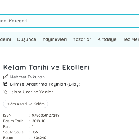
ademi
Düşünce
Yayınevleri
Yazarlar
Kırtasiye
Tez Mer
Kelam Tarihi ve Ekolleri
Mehmet Evkuran
Bilimsel Araştırma Yayınları (Bilay)
İslam Üzerine Yazılar
İslâm Akaidi ve Kelâm
ISBN
:
9786058127289
Basım Tarihi
:
2018-10
Baskı
:
1
Sayfa Sayısı
:
336
Boyut
:
160x240