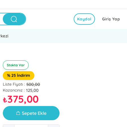
Kaydol
Giriş Yap
kezi
Stokta Var
% 25 İndirim
500,00
Liste Fiyatı :
125,00
Kazancınız :
375,00
₺
Sepete Ekle