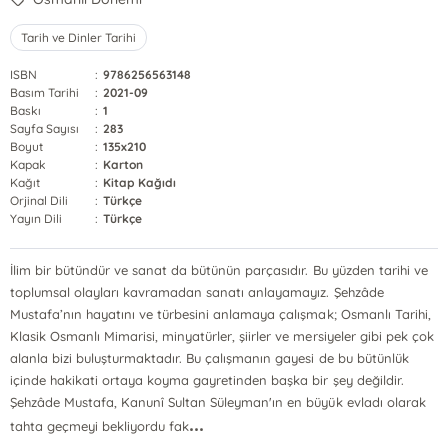
Tarih ve Dinler Tarihi
ISBN
:
9786256563148
Basım Tarihi
:
2021-09
Baskı
:
1
Sayfa Sayısı
:
283
Boyut
:
135x210
Kapak
:
Karton
Kağıt
:
Kitap Kağıdı
Orjinal Dili
:
Türkçe
Yayın Dili
:
Türkçe
İlim bir bütündür ve sanat da bütünün parçasıdır. Bu yüzden tarihi ve
toplumsal olayları kavramadan sanatı anlayamayız. Şehzâde
Mustafa’nın hayatını ve türbesini anlamaya çalışmak; Osmanlı Tarihi,
Klasik Osmanlı Mimarisi, minyatürler, şiirler ve mersiyeler gibi pek çok
alanla bizi buluşturmaktadır. Bu çalışmanın gayesi de bu bütünlük
içinde hakikati ortaya koyma gayretinden başka bir şey değildir.
Şehzâde Mustafa, Kanunî Sultan Süleyman'ın en büyük evladı olarak
...
tahta geçmeyi bekliyordu fak