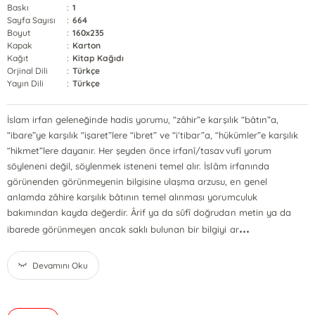
Baskı
:
1
Sayfa Sayısı
:
664
Boyut
:
160x235
Kapak
:
Karton
Kağıt
:
Kitap Kağıdı
Orjinal Dili
:
Türkçe
Yayın Dili
:
Türkçe
İslam irfan geleneğinde hadis yorumu, “zâhir”e karşılık “bâtın”a,
“ibare”ye karşılık “işaret”lere “ibret” ve “i‘tibar”a, “hükümler”e karşılık
“hikmet”lere dayanır. Her şeyden önce irfanî/tasavvufî yorum
söyleneni değil, söylenmek isteneni temel alır. İslâm irfanında
görünenden görünmeyenin bilgisine ulaşma arzusu, en genel
anlamda zâhire karşılık bâtının temel alınması yorumculuk
bakımından kayda değerdir. Ârif ya da sûfî doğrudan metin ya da
...
ibarede görünmeyen ancak saklı bulunan bir bilgiyi ar
Devamını Oku