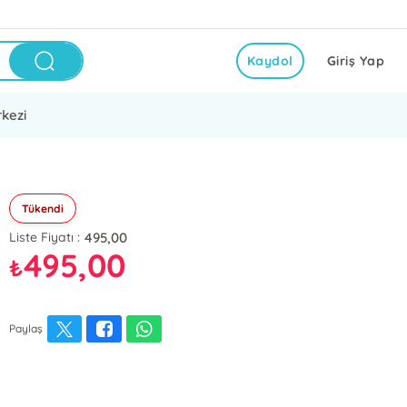
Kaydol
Giriş Yap
kezi
Tükendi
495,00
Liste Fiyatı :
495,00
₺
Paylaş