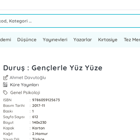
ademi
Düşünce
Yayınevleri
Yazarlar
Kırtasiye
Tez Mer
Duruş : Gençlerle Yüz Yüze
Ahmet Davutoğlu
Küre Yayınları
Genel Psikoloji
ISBN
:
9786059125673
Basım Tarihi
:
2017-11
Baskı
:
1
Sayfa Sayısı
:
612
Boyut
:
140x230
Kapak
:
Karton
Kağıt
:
2.Hamur
Yayın Dili
:
Türkçe