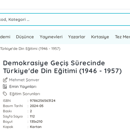
ademi
Düşünce
Yayınevleri
Yazarlar
Kırtasiye
Tez Mer
ürkiye'de Din Eğitimi (1946 - 1957)
Demokrasiye Geçiş Sürecinde
Türkiye'de Din Eğitimi (1946 - 1957)
Mehmet Şanver
Emin Yayınları
Eğitim Sorunları
ISBN
:
9786256563124
Basım Tarihi
:
2024-05
Baskı
:
2
Sayfa Sayısı
:
112
Boyut
:
135x210
Kapak
:
Karton