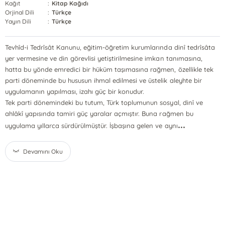
Kağıt
:
Kitap Kağıdı
Orjinal Dili
:
Türkçe
Yayın Dili
:
Türkçe
Tevhîd-i Tedrîsât Kanunu, eğitim-öğretim kurumlarında dinî tedrîsâta
yer vermesine ve din görevlisi yetiştirilmesine imkan tanımasına,
hatta bu yönde emredici bir hüküm taşımasına rağmen, özellikle tek
parti döneminde bu hususun ihmal edilmesi ve üstelik aleyhte bir
uygulamanın yapılması, izahı güç bir konudur.
Tek parti dönemindeki bu tutum, Türk toplumunun sosyal, dinî ve
ahlâkî yapısında tamiri güç yaralar açmıştır. Buna rağmen bu
...
uygulama yıllarca sürdürülmüştür. İşbaşına gelen ve aynı
Devamını Oku