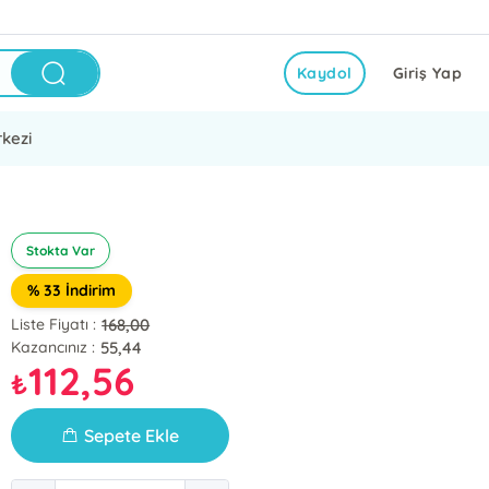
Kaydol
Giriş Yap
kezi
Stokta Var
% 33 İndirim
168,00
Liste Fiyatı :
55,44
Kazancınız :
112,56
₺
Sepete Ekle